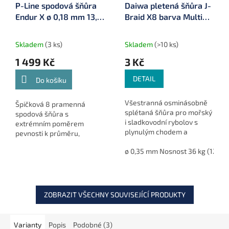
P-Line spodová šňůra
Daiwa pletená šňůra J-
Endur X ø 0,18 mm 13,4
Braid X8 barva Multi
kg 300 m
Color 1 m
Skladem
(3 ks)
Skladem
(>10 ks)
1 499 Kč
3 Kč
DETAIL
Do košíku
Všestranná osminásobně
Špičková 8 pramenná
splétaná šňůra pro mořský
spodová šňůra s
i sladkovodní rybolov s
extrémním poměrem
plynulým chodem a
pevnosti k průměru,
vysokou odolností. Daiwa J-
nulovou průtažností a
Braid X8 Multi Color je
ø 0,35 mm Nosnost 36 kg (12755
bezkonkurenční stálostí
ideální volbou pro přívlač i
barvy – ideální pro krmení
baitcast.
raketou.
ZOBRAZIT VŠECHNY SOUVISEJÍCÍ PRODUKTY
Varianty
Popis
Podobné (3)