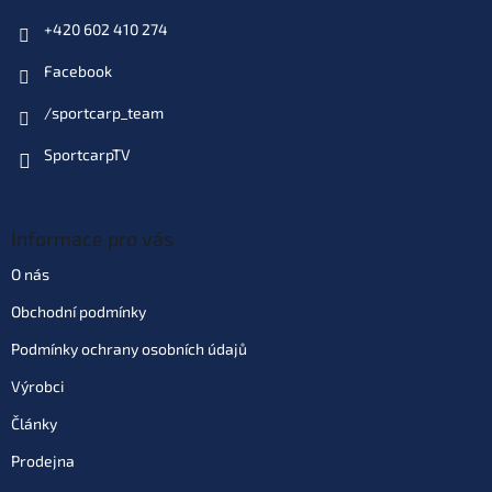
+420 602 410 274
Varianta: vel. 8 bal. 7 ks
Dodací doba 4 dny
(10 ks)
| 47108
Facebook
164 Kč
EAN:
4953873097805
Můžeme doručit do:
14.8.2026
/sportcarp_team
SportcarpTV
Do košíku
Varianta: vel. 2/0 bal. 4 ks
Informace pro vás
Dodací doba 4 dny
(10 ks)
| 47110
164 Kč
EAN:
4953873097867
O nás
Můžeme doručit do:
14.8.2026
Obchodní podmínky
Podmínky ochrany osobních údajů
Do košíku
Výrobci
Články
Prodejna