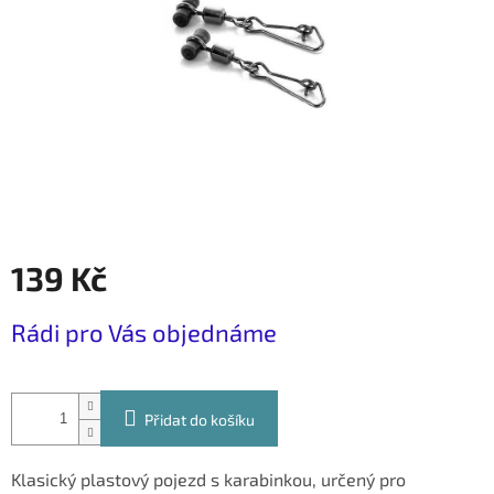
139 Kč
Měrná
Rádi pro Vás objednáme
cena:
Přidat do košíku
Klasický plastový pojezd s karabinkou, určený pro