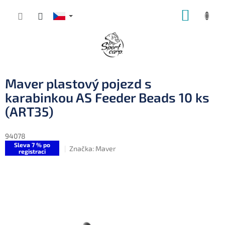
Přejít
NÁKUP
na
obsah
KOŠÍK
Maver plastový pojezd s
karabinkou AS Feeder Beads 10 ks
(ART35)
94078
Sleva 7 % po
Značka:
Maver
registraci