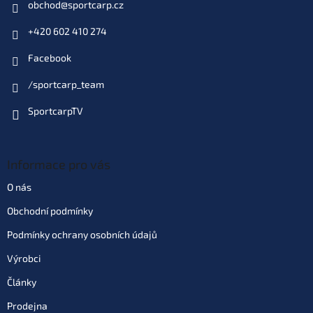
obchod
@
sportcarp.cz
+420 602 410 274
Facebook
/sportcarp_team
SportcarpTV
Informace pro vás
O nás
Obchodní podmínky
Podmínky ochrany osobních údajů
Výrobci
Články
Prodejna