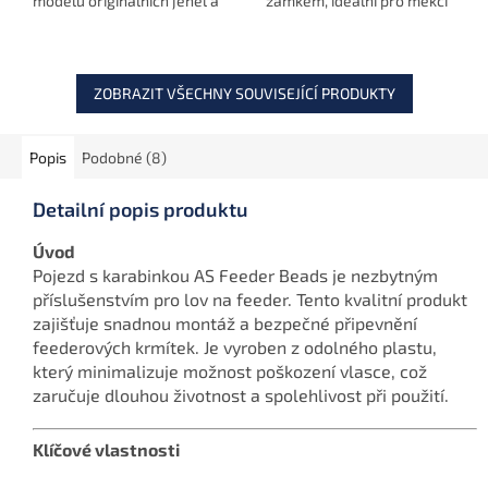
modelů originálních jehel a
zámkem, ideální pro měkčí
vrtáku, které byly
nástrahy a výrobu smyček
kompletně navrženy
na hrubých olověných
vývojovým týmem značky
šňůrách. Tento nástroj je...
Delphin.
ZOBRAZIT VŠECHNY SOUVISEJÍCÍ PRODUKTY
Popis
Podobné (8)
Detailní popis produktu
Úvod
Pojezd s karabinkou AS Feeder Beads je nezbytným
příslušenstvím pro lov na feeder. Tento kvalitní produkt
zajišťuje snadnou montáž a bezpečné připevnění
feederových krmítek. Je vyroben z odolného plastu,
který minimalizuje možnost poškození vlasce, což
zaručuje dlouhou životnost a spolehlivost při použití.
Klíčové vlastnosti