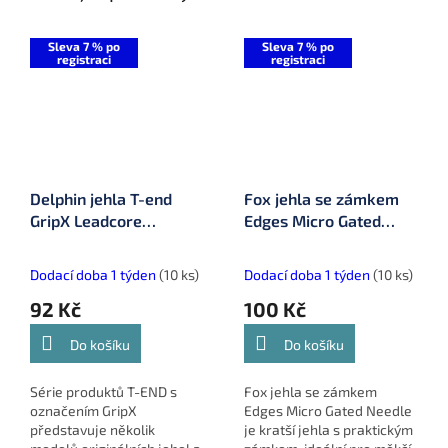
Sleva 7 % po
Sleva 7 % po
registraci
registraci
Delphin jehla T-end
Fox jehla se zámkem
GripX Leadcore
Edges Micro Gated
(101003206)
Needle (CAC590)
Dodací doba 1 týden
(10 ks)
Dodací doba 1 týden
(10 ks)
92 Kč
100 Kč
Do košíku
Do košíku
Série produktů T-END s
Fox jehla se zámkem
označením GripX
Edges Micro Gated Needle
představuje několik
je kratší jehla s praktickým