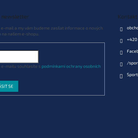
 newsletter
Kontakt
obch
j e-mail a my vám budeme zasílat informace o nových
h na našem e-shopu.
+420 
Face
/spor
 e-mailu souhlasíte s
podmínkami ochrany osobních
Sport
ÁSIT SE