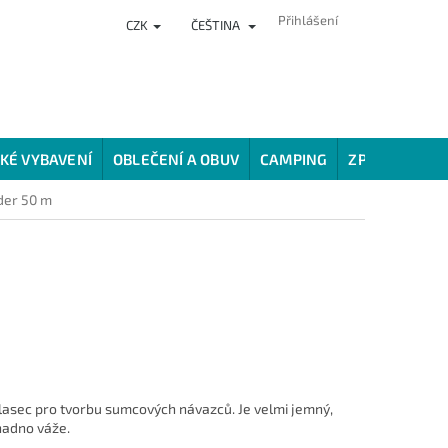
Přihlášení
CZK
ČEŠTINA
NKY
PRODEJNA
HODNOCENÍ OBCHODU
VĚRNOSTNÍ PROG
KÉ VYBAVENÍ
OBLEČENÍ A OBUV
CAMPING
ZPŮSOBY LOV
der 50 m
lasec pro tvorbu sumcových návazců. Je velmi jemný,
nadno váže.