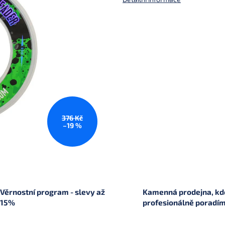
376 Kč
–19 %
Věrnostní program - slevy až
Kamenná prodejna, kde
15%
profesionálně poradí