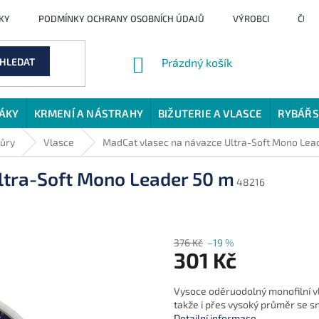
KY
PODMÍNKY OCHRANY OSOBNÍCH ÚDAJŮ
VÝROBCI
ČLÁ
NÁKUPNÍ
HLEDAT
Prázdný košík
KOŠÍK
JÁKY
KRMENÍ A NÁSTRAHY
BIŽUTERIE A VLASCE
RYBÁŘS
ňůry
Vlasce
MadCat vlasec na návazce Ultra-Soft Mono Lea
ltra-Soft Mono Leader 50 m
48216
376 Kč
–19 %
301 Kč
Měrná
Vysoce oděruodolný monofilní v
cena:
takže i přes vysoký průměr se s
Detailní informace