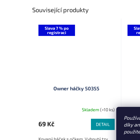
Související produkty
Sleva 7 % po
Sle
registraci
re
Owner háčky 50355
Skladem
(>10 ks)
Použív
69 Kč
69 
díky a
DETAIL
použit
Kovaný háček s očkem. Vyhnutý tzv.
Velmi 