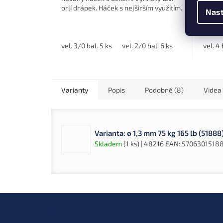
orlí drápek. Háček s nejširším využitím.
pro př
Nast
rybolo
vel. 3/0 bal. 5 ks
vel. 2/0 bal. 6 ks
vel. 1/0 bal. 
vel. 4
Varianty
Popis
Podobné (8)
Videa 
Varianta: ø 1,3 mm 75 kg 165 lb (51888
Skladem
(1 ks)
| 48216
EAN:
5706301518
Z
á
p