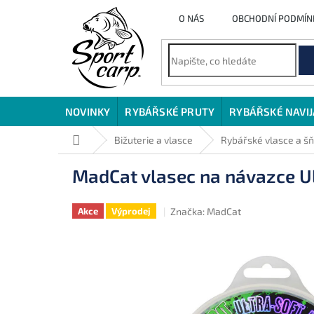
Přejít
O NÁS
OBCHODNÍ PODMÍN
na
obsah
NOVINKY
RYBÁŘSKÉ PRUTY
RYBÁŘSKÉ NAVI
Domů
Bižuterie a vlasce
Rybářské vlasce a š
MadCat vlasec na návazce U
Značka:
MadCat
Akce
Výprodej