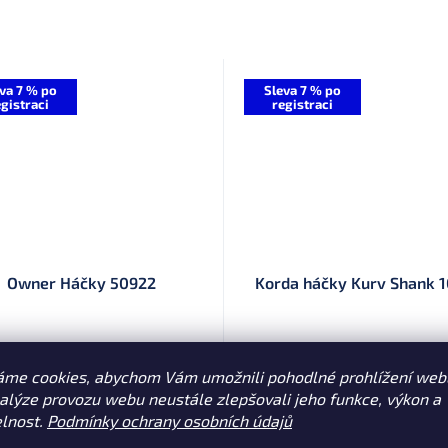
va 7 % po
Sleva 7 % po
gistraci
registraci
Owner Háčky 50922
Korda háčky Kurv Shank 1
Skladem
(>10 ks)
Skladem
(
áme cookies, abychom Vám umožnili pohodlné prohlížení web
Kč
175 Kč
nalýze provozu webu neustále zlepšovali jeho funkce, výkon a
DETAIL
DE
elnost.
Podmínky ochrany osobních údajů
tenký háček s očkem, určený
Háčky Korda Kurv Shank 10 ks js