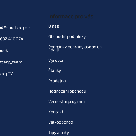
Informace pro vás
O nás
od
@
sportcarp.cz
Obchodní podmínky
602 410 274
Podmínky ochrany osobních
údajů
book
Výrobci
tcarp_team
Články
carpTV
Prodejna
Hodnocení obchodu
Věrnostní program
Kontakt
Velkoobchod
Tipy a triky