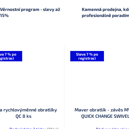
Věrnostní program - slevy až
Kamenná prodejna, kde
15%
profesionálně poradí
va 7 % po
Sleva 7 % po
gistraci
registraci
a rychlovýměnné obratlíky
Maver obratlík - závěs 
QC 8 ks
QUICK CHANGE SWIVE