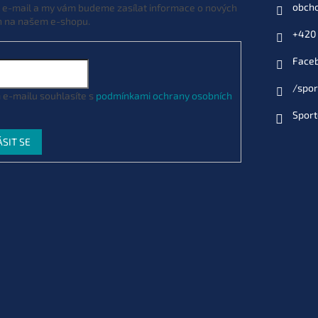
obch
j e-mail a my vám budeme zasílat informace o nových
vá hnědá) (KNT15)
h na našem e-shopu.
5060062114966
Můžeme doručit do:
9.9.2026
+420 
Face
/spor
 e-mailu souhlasíte s
podmínkami ochrany osobních
Sport
ÁSIT SE