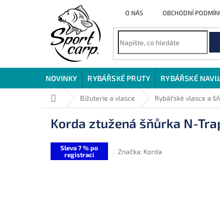
Přejít
O NÁS
OBCHODNÍ PODMÍN
na
obsah
NOVINKY
RYBÁŘSKÉ PRUTY
RYBÁŘSKÉ NAVI
Domů
Bižuterie a vlasce
Rybářské vlasce a š
Korda ztužená šňůrka N-Trap
Sleva 7 % po
Značka:
Korda
registraci