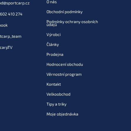
O nás
od
@
sportcarp.cz
487 Kč
Obchodní podmínky
Do košíku
602 410 274
Podmínky ochrany osobních
údajů
book
Výrobci
tcarp_team
Články
carpTV
Prodejna
Hodnocení obchodu
Věrnostní program
Kontakt
Velkoobchod
Tipy a triky
Moje objednávka