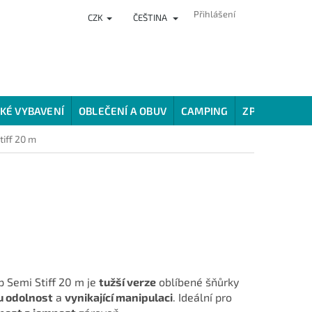
Přihlášení
CZK
ČEŠTINA
NKY
PRODEJNA
HODNOCENÍ OBCHODU
VĚRNOSTNÍ PROG
KÉ VYBAVENÍ
OBLEČENÍ A OBUV
CAMPING
ZPŮSOBY LOV
iff 20 m
 Semi Stiff 20 m je
tužší verze
oblíbené šňůrky
u odolnost
a
vynikající manipulaci
. Ideální pro