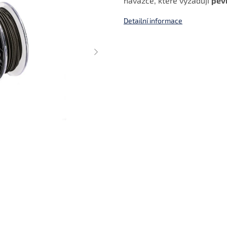
návazce, které vyžadují
pev
Detailní informace