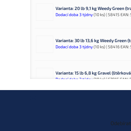
Varianta: 20 lb 9,1 kg Weedy Green (t
Dodací doba 3 týdny
(10 ks)
| 58415
EAN:
Varianta: 30 lb 13,6 kg Weedy Green (
Dodací doba 3 týdny
(10 ks)
| 58416
EAN:
Varianta: 15 lb 6,8 kg Gravel (štěrkov
Dodací doba 3 týdny
(10 ks)
| 67815
EAN:
Z
á
p
Varianta: 20 lb 9,1 kg Gravel (štěrkov
a
Dodací doba 3 týdny
(10 ks)
| 67816
EAN:
t
Odebírat
í