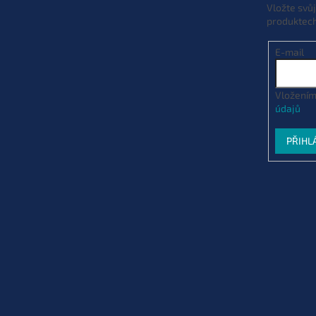
Vložte svů
Varianta: 30 lb 13,6 kg Gravel(štěrko
produktec
Dodací doba 3 týdny
(10 ks)
| 67817
EAN:
E-mail
Vložením
údajů
PŘIHL