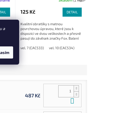
ednáme
Skladem
(2 ks)
125 Kč
TAIL
DETAIL
l je
Kvalitní obratlíky s matnou
u a
ečnou
povrchovou úpravou, které jsou k
ňuje
dispozici ve dvou velikostech a přesně
zce.
pasují do závěsek značky Fox. Balení
obsahuje 10 ks pro dlouhodobé použití
a...
vel. 7 (CAC533)
vel. 10 (CAC534)
lasím
487 Kč
Do košíku