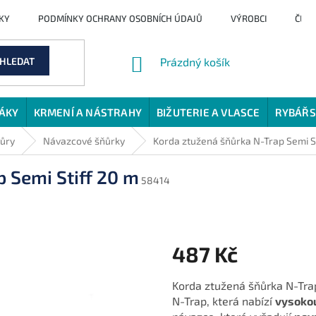
KY
PODMÍNKY OCHRANY OSOBNÍCH ÚDAJŮ
VÝROBCI
ČLÁ
NÁKUPNÍ
HLEDAT
Prázdný košík
KOŠÍK
JÁKY
KRMENÍ A NÁSTRAHY
BIŽUTERIE A VLASCE
RYBÁŘS
ňůry
Návazcové šňůrky
Korda ztužená šňůrka N-Trap Semi St
 Semi Stiff 20 m
58414
487 Kč
Měrná
Korda ztužená šňůrka N-Trap
cena:
N-Trap, která nabízí
vysoko