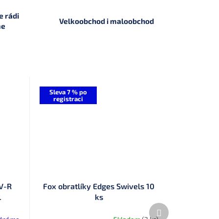
 rádi
Velkoobchod i maloobchod
me
Sleva 7 % po
registraci
MV-R
Fox obratlíky Edges Swivels 10
L
ks
Další
produkt