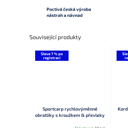
Poctivá česká výroba
nástrah a návnad
Související produkty
Sleva 7 % po
Sle
registraci
re
Sportcarp rychlovýměnné
Kord
obratlíky s kroužkem & převleky
proti zamotání provedení Matt
Black (matné - nelesknoucí se)