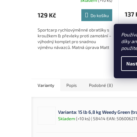
Skladem
(>10 ks)
137 
129 Kč
Do košíku
Rychl
Sportcarp rychlovýměnné obratlíky s
Použív
ve vel
kroužkem & převleky proti zamotání –
helik
díky a
výhodný komplet pro snadnou
návazc
výměnu návazců. Matná úprava Matt
použit
minimá
Black minimalizuje odlesky. Balení...
nenáp
Ring S
Nast
Varianty
Popis
Podobné (8)
Varianta: 15 lb 6,8 kg Weedy Green (t
Skladem
(>10 ks)
| 58414
EAN:
50600621