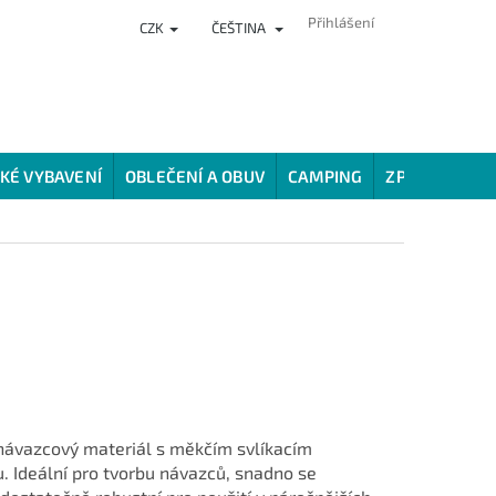
Přihlášení
CZK
ČEŠTINA
NKY
PRODEJNA
HODNOCENÍ OBCHODU
VĚRNOSTNÍ PROG
KÉ VYBAVENÍ
OBLEČENÍ A OBUV
CAMPING
ZPŮSOBY LOV
 návazcový materiál s měkčím svlíkacím
 Ideální pro tvorbu návazců, snadno se