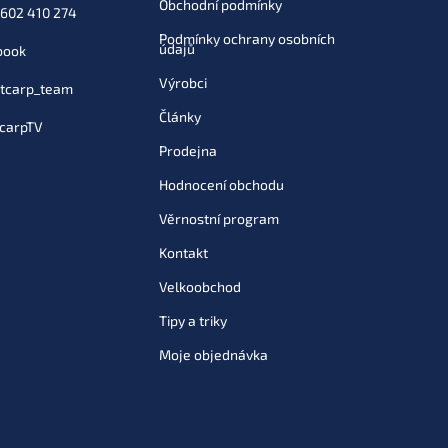
Obchodní podmínky
Do košíku
602 410 274
Podmínky ochrany osobních
údajů
book
Výrobci
tcarp_team
487 Kč
Články
Do košíku
carpTV
Prodejna
Hodnocení obchodu
487 Kč
Věrnostní program
Kontakt
Velkoobchod
487 Kč
Do košíku
Tipy a triky
Moje objednávka