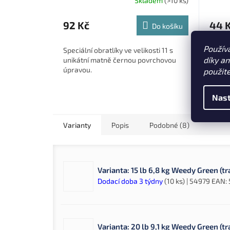
Skladem
(>10 ks)
92 Kč
44 
Do košíku
Použív
Speciální obratlíky ve velikosti 11 s
Pevnos
díky a
unikátní matně černou povrchovou
v mat
úpravou.
kompat
použit
určený
konco
Nast
Varianty
Popis
Podobné (8)
Varianta: 15 lb 6,8 kg Weedy Green (t
Dodací doba 3 týdny
(10 ks)
| 54979
EAN:
Varianta: 20 lb 9,1 kg Weedy Green (t