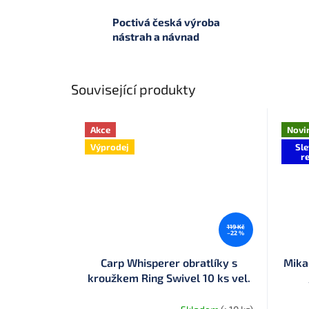
Poctivá česká výroba
nástrah a návnad
Související produkty
Akce
Novi
Výprodej
Sle
re
119 Kč
–22 %
Carp Whisperer obratlíky s
Mikad
kroužkem Ring Swivel 10 ks vel.
11 (RS11)