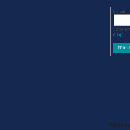
Dodací doba 3 týdny
(10 ks)
| 55207
EAN:
E-mail
Varianta: 15 lb 6,8 kg Silt (černá) (čer
Vložením
údajů
Dodací doba 3 týdny
(10 ks)
| 55208
EAN:
PŘIHL
Varianta: 20 lb 9,1 kg Silt (černá) (čern
Momentálně nedostupné
| 55209
EAN:
5
Varianta: 30 lb 13,6 kg Silt (černá) (KN
Skladem
(2 ks)
| 55210
EAN:
5060062115
Přihláše