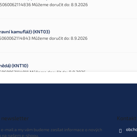
5060062114836
Můžeme doručit do:
8.9.2026
travní kamufláž) (KNT03)
5060062114843
Můžeme doručit do:
8.9.2026
hnědá) (KNT10)
5060062114911
Můžeme doručit do:
8.9.2026
hnědá) (KNT11)
5060062114928
Můžeme doručit do:
8.9.2026
 newsletter
Kontakt
obch
j e-mail a my vám budeme zasílat informace o nových
(hnědá) (KNT12)
h na našem e-shopu.