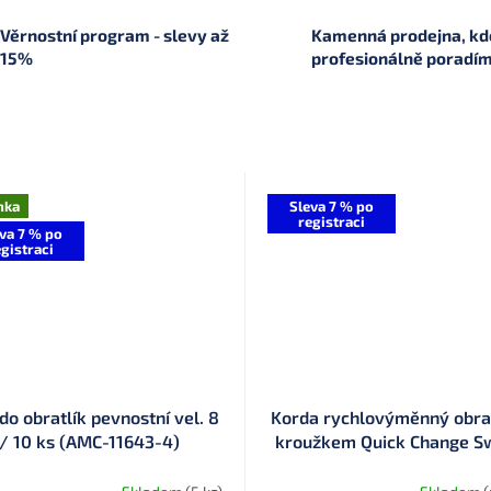
Věrnostní program - slevy až
Kamenná prodejna, kde
15%
profesionálně poradí
nka
Sleva 7 % po
registraci
va 7 % po
gistraci
o obratlík pevnostní vel. 8
Korda rychlovýměnný obrat
/ 10 ks (AMC-11643-4)
kroužkem Quick Change Sw
Loop Fitting (KRQR11)