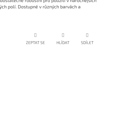
dostatečně robustní pro použití v náročnějších
ch polí. Dostupné v různých barvách a
ZEPTAT SE
HLÍDAT
SDÍLET