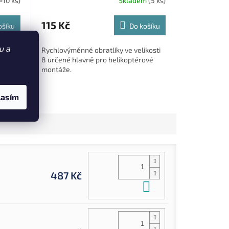
>10 ks)
Skladem
(5 ks)
115 Kč
ošíku
Do košíku
u a
ních
Rychlovýměnné obratlíky ve velikosti
da
8 určené hlavně pro helikoptérové
g v
montáže.
ují
azců
lasím
487 Kč
Do košíku