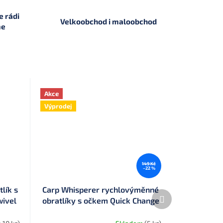
 rádi
Velkoobchod i maloobchod
me
Akce
Výprodej
149 Kč
–22 %
lík s
Carp Whisperer rychlovýměnné
Další
ivel
obratlíky s očkem Quick Change
produkt
Ring Swivel 10 ks vel. 8 (QCRS)