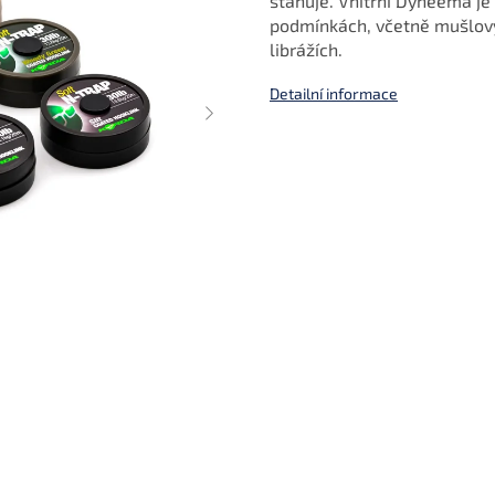
stahuje. Vnitřní Dyneema je 
podmínkách, včetně mušlový
librážích.
Detailní informace