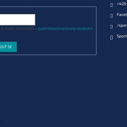
5060062114935
Můžeme doručit do:
8.9.2026
+420 
Face
/spor
ná) (KNT19)
 e-mailu souhlasíte s
podmínkami ochrany osobních
5060062115000
Můžeme doručit do:
8.9.2026
Sport
ÁSIT SE
á)
060062115017
T21)
024
Můžeme doručit do:
10.8.2026
ní