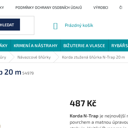
KY
PODMÍNKY OCHRANY OSOBNÍCH ÚDAJŮ
VÝROBCI
ČLÁ
NÁKUPNÍ
HLEDAT
Prázdný košík
KOŠÍK
JÁKY
KRMENÍ A NÁSTRAHY
BIŽUTERIE A VLASCE
RYBÁŘS
ňůry
Návazcové šňůrky
Korda ztužená šňůrka N-Trap 20 m
p 20 m
54979
487 Kč
Měrná
Korda N-Trap
je nejnovější
cena:
povrchem a matnou úpravou.