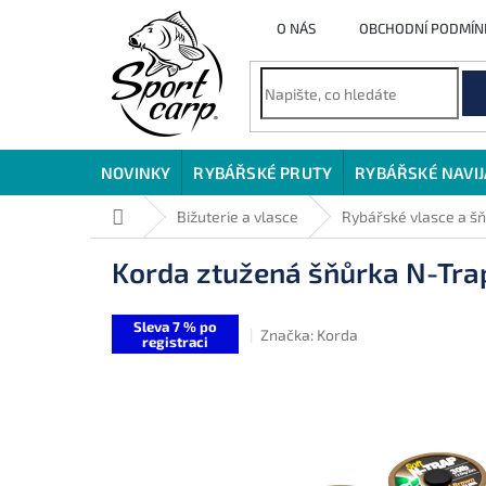
Přejít
O NÁS
OBCHODNÍ PODMÍN
na
obsah
NOVINKY
RYBÁŘSKÉ PRUTY
RYBÁŘSKÉ NAVI
Domů
Bižuterie a vlasce
Rybářské vlasce a š
Korda ztužená šňůrka N-Tra
Sleva 7 % po
Značka:
Korda
registraci