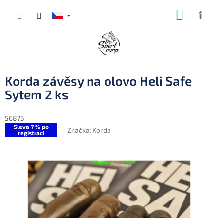
Přejít
NÁKUP
na
obsah
KOŠÍK
Korda závěsy na olovo Heli Safe
Sytem 2 ks
56875
Sleva 7 % po
Značka:
Korda
registraci