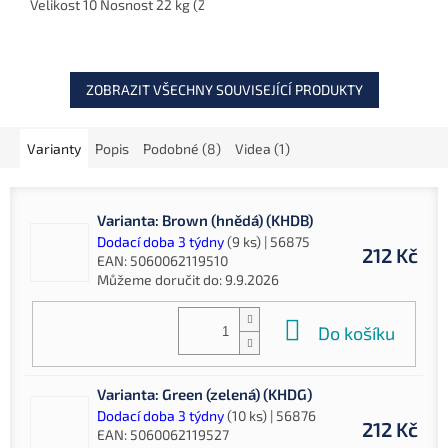
Velikost 10 Nosnost 22 kg (ZF-4489)
Velikost 8 Nosnost 28 kg 
plovoucích nástrah.
ZOBRAZIT VŠECHNY SOUVISEJÍCÍ PRODUKTY
Varianty
Popis
Podobné (8)
Videa (1)
Varianta: Brown (hnědá) (KHDB)
Dodací doba 3 týdny
(9 ks)
| 56875
212 Kč
EAN:
5060062119510
Můžeme doručit do:
9.9.2026
Do košíku
Varianta: Green (zelená) (KHDG)
Dodací doba 3 týdny
(10 ks)
| 56876
212 Kč
EAN:
5060062119527