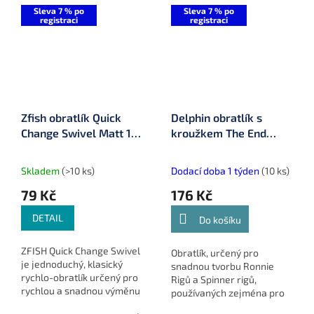
Sleva 7 % po
Sleva 7 % po
registraci
registraci
Zfish obratlík Quick
Delphin obratlík s
Change Swivel Matt 10
kroužkem The End
ks
Ronnie vel. 6 nosnost
13 kg (101003588)
Skladem
(>10 ks)
Dodací doba 1 týden
(10 ks)
79 Kč
176 Kč
DETAIL
Do košíku
ZFISH Quick Change Swivel
Obratlík, určený pro
je jednoduchý, klasický
snadnou tvorbu Ronnie
rychlo-obratlík určený pro
Rigů a Spinner rigů,
rychlou a snadnou výměnu
používaných zejména pro
vašich koncových montáží.
dokonalou prezentaci