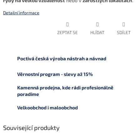
ryby na velkou vzdálenost
nebo v
zarostlých lokalitách
.
Detailní informace
ZEPTAT SE
HLÍDAT
SDÍLET
Poctivá česká výroba nástrah a návnad
Věrnostní program - slevy až 15%
Kamenná prodejna, kde rádi profesionálně
poradíme
Velkoobchod i maloobchod
Související produkty