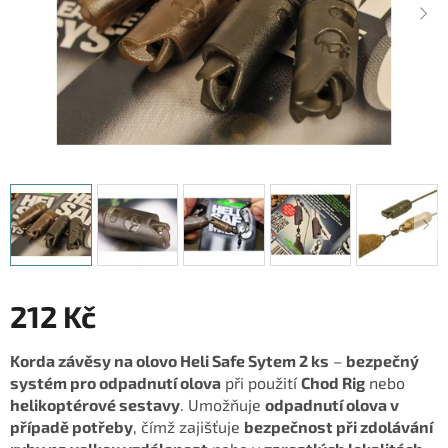
212 Kč
Měrná
Korda závěsy na olovo Heli Safe Sytem 2 ks
–
bezpečný
cena:
systém pro odpadnutí olova
při použití
Chod Rig
nebo
helikoptérové sestavy
. Umožňuje
odpadnutí olova v
případě potřeby
, čímž zajišťuje
bezpečnost při zdolávání