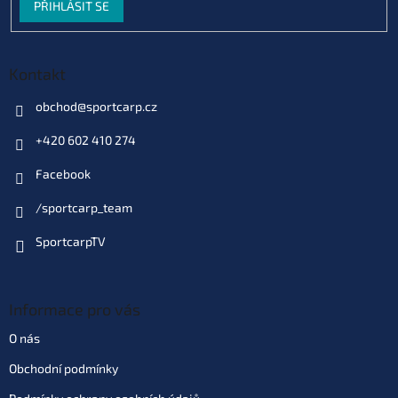
PŘIHLÁSIT SE
Kontakt
obchod
@
sportcarp.cz
+420 602 410 274
Facebook
/sportcarp_team
SportcarpTV
Informace pro vás
O nás
Obchodní podmínky