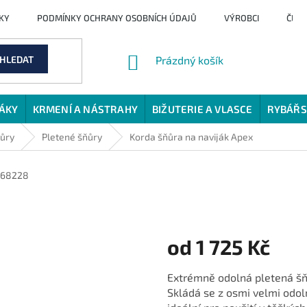
KY
PODMÍNKY OCHRANY OSOBNÍCH ÚDAJŮ
VÝROBCI
ČLÁ
NÁKUPNÍ
HLEDAT
Prázdný košík
KOŠÍK
JÁKY
KRMENÍ A NÁSTRAHY
BIŽUTERIE A VLASCE
RYBÁŘS
ňůry
Pletené šňůry
Korda šňůra na naviják Apex
68228
od
1 725 Kč
Měrná
Extrémně odolná pletená šň
cena:
Skládá se z osmi velmi odol