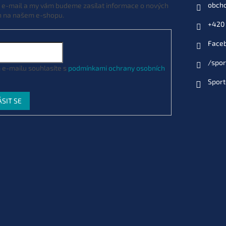
obch
j e-mail a my vám budeme zasílat informace o nových
h na našem e-shopu.
+420 
Face
/spor
 e-mailu souhlasíte s
podmínkami ochrany osobních
Sport
ÁSIT SE