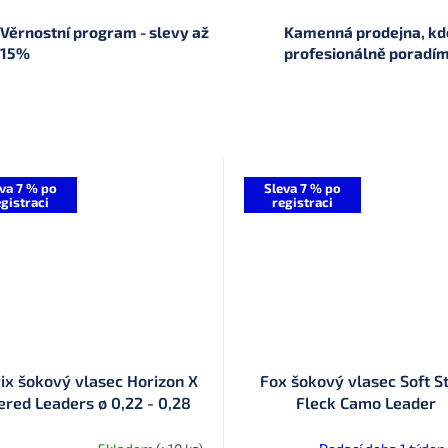
Věrnostní program - slevy až
Kamenná prodejna, kde
15%
profesionálně poradí
va 7 % po
Sleva 7 % po
gistraci
registraci
ix šokový vlasec Horizon X
Fox šokový vlasec Soft S
ered Leaders ø 0,22 - 0,28
Fleck Camo Leader
mm (GML026)