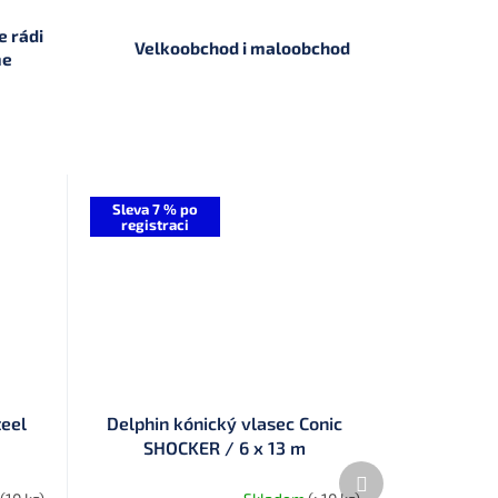
 rádi
Velkoobchod i maloobchod
me
Sleva 7 % po
registraci
teel
Delphin kónický vlasec Conic
SHOCKER / 6 x 13 m
Další
produkt