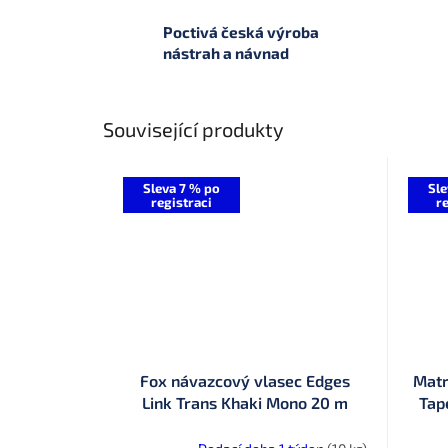
Poctivá česká výroba
nástrah a návnad
Související produkty
Sleva 7 % po
Sle
registraci
re
Fox návazcový vlasec Edges
Matr
Link Trans Khaki Mono 20 m
Tap