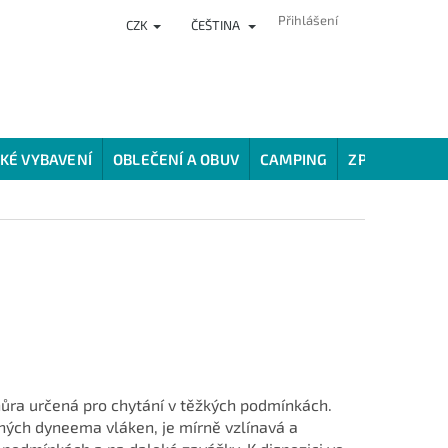
Přihlášení
CZK
ČEŠTINA
NKY
PRODEJNA
HODNOCENÍ OBCHODU
VĚRNOSTNÍ PROG
KÉ VYBAVENÍ
OBLEČENÍ A OBUV
CAMPING
ZPŮSOBY LOV
ůra určená pro chytání v těžkých podmínkách.
ných dyneema vláken, je mírně vzlínavá a