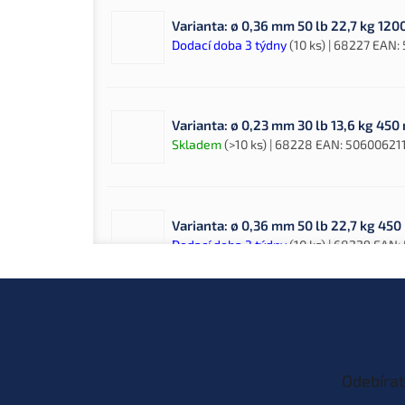
Varianta: ø 0,36 mm 50 lb 22,7 kg 12
Dodací doba 3 týdny
(10 ks)
| 68227
EAN:
Varianta: ø 0,23 mm 30 lb 13,6 kg 45
Skladem
(>10 ks)
| 68228
EAN:
50600621
Varianta: ø 0,36 mm 50 lb 22,7 kg 45
Dodací doba 3 týdny
(10 ks)
| 68229
EAN:
Z
á
p
a
t
Odebírat
í