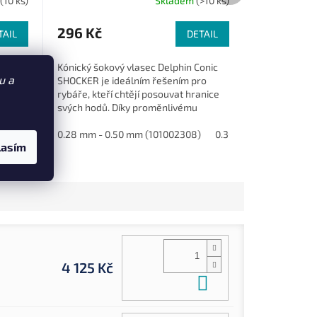
(10 ks)
Skladem
(>10 ks)
296 Kč
TAIL
DETAIL
mo
Kónický šokový vlasec Delphin Conic
u a
oti
SHOCKER je ideálním řešením pro
nízkou
rybáře, kteří chtějí posouvat hranice
eré
svých hodů. Díky proměnlivému
průměru nabízí hladký průchod očky
4)
ø 0,60 mm 20,5 kg 100 m (CML205)
a...
0.28 mm - 0.50 mm (101002308)
ø 0,70 mm 27,3 kg 80 m (CML
0.30 mm - 0.50 mm (1
lasím
4 125 Kč
Do košíku