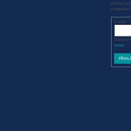
Vložte svů
produktec
E-mail
Vložením
údajů
PŘIHL