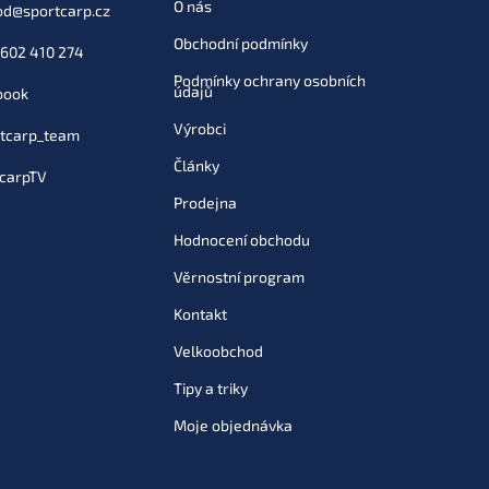
O nás
od
@
sportcarp.cz
Obchodní podmínky
602 410 274
Podmínky ochrany osobních
údajů
book
Výrobci
tcarp_team
Články
carpTV
Prodejna
Hodnocení obchodu
Věrnostní program
Kontakt
Velkoobchod
Tipy a triky
Moje objednávka