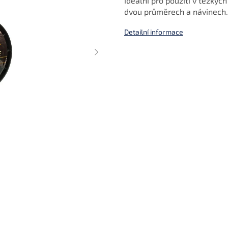
ideální pro použití v těžkýc
dvou průměrech a návinech.
Detailní informace