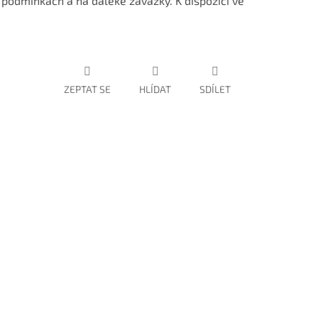
h podmínkách a na daleké zavážky. K dispozici ve
ZEPTAT SE
HLÍDAT
SDÍLET