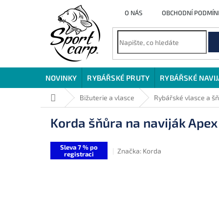
Přejít
O NÁS
OBCHODNÍ PODMÍN
na
obsah
NOVINKY
RYBÁŘSKÉ PRUTY
RYBÁŘSKÉ NAVI
Domů
Bižuterie a vlasce
Rybářské vlasce a š
Korda šňůra na naviják Apex
Sleva 7 % po
Značka:
Korda
registraci