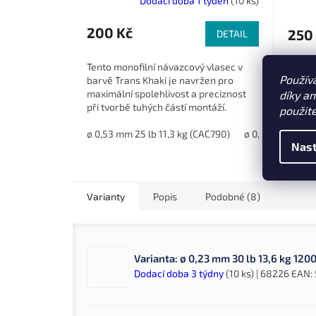
Dodací doba 1 týden
(10 ks)
200 Kč
250
DETAIL
Tento monofilní návazcový vlasec v
Ujíman
Použív
barvě Trans Khaki je navržen pro
plynul
maximální spolehlivost a preciznost
díky a
a pevn
při tvorbě tuhých částí montáží.
použit
Perfektně spolupracuje s
krimpovacími...
ø 0,53 mm 25 lb 11,3 kg (CAC790)
ø 0,64 mm 35 lb
Nast
Varianty
Popis
Podobné (8)
Varianta: ø 0,23 mm 30 lb 13,6 kg 12
Dodací doba 3 týdny
(10 ks)
| 68226
EAN: