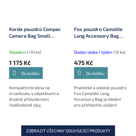
Korda pouzdro Compac
Fox pouzdro Camolite
Camera Bag Small
Long Accessory Bag
(KLUG25)
(CLU512)
Skladem
(>10 ks)
Dodací doba 1 týden
(10 ks)
1 175 Kč
475 Kč
Do košíku
Do košíku
Kompaktní brašna na
Praktické a odolné pouzdro
zrcadlovku s objektivem a
Fox Camolite Long
drobné příslušenství.
Accessory Bag je ideální
Voděodolné zipy,
pro přehledné uložení
polstrovaný interiér a EVA
rybářského příslušenství,
základna zajišťují
jako jsou Zig plováky,
bezpečné uložení techniky
Impact rakety nebo drobná
během každé rybářské...
bižuterie.
ZOBRAZIT VŠECHNY SOUVISEJÍCÍ PRODUKTY