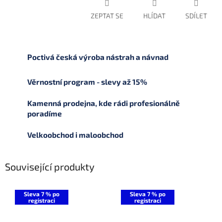
ZEPTAT SE
HLÍDAT
SDÍLET
Poctivá česká výroba nástrah a návnad
Věrnostní program - slevy až 15%
Kamenná prodejna, kde rádi profesionálně
poradíme
Velkoobchod i maloobchod
Související produkty
Sleva 7 % po
Sleva 7 % po
registraci
registraci