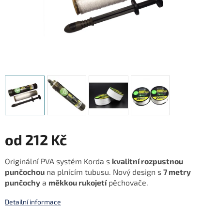
od
212 Kč
Měrná
Originální PVA systém Korda s
kvalitní rozpustnou
cena:
punčochou
na plnícím tubusu. Nový design s
7 metry
punčochy
a
měkkou rukojetí
pěchovače.
Detailní informace