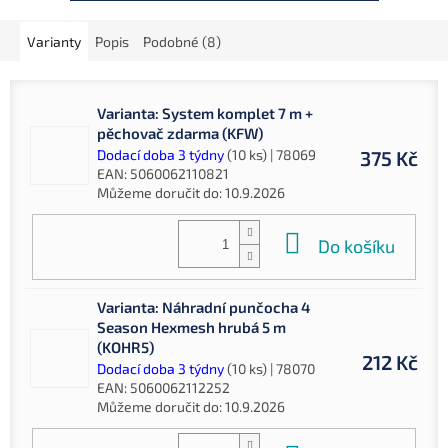
Varianty
Popis
Podobné (8)
Varianta: System komplet 7 m +
pěchovač zdarma (KFW)
Dodací doba 3 týdny
(10 ks)
| 78069
375 Kč
EAN:
5060062110821
Můžeme doručit do:
10.9.2026
Do košíku
Varianta: Náhradní punčocha 4
Season Hexmesh hrubá 5 m
(KOHR5)
212 Kč
Dodací doba 3 týdny
(10 ks)
| 78070
EAN:
5060062112252
Můžeme doručit do:
10.9.2026