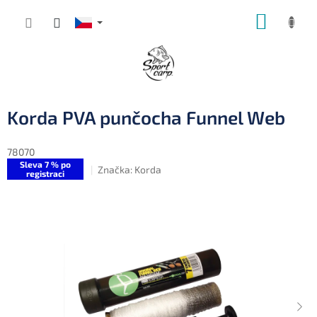
Přejít
NÁKUP
na
obsah
KOŠÍK
Korda PVA punčocha Funnel Web
78070
Sleva 7 % po
Značka:
Korda
registraci