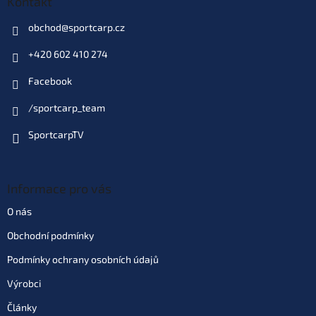
Kontakt
obchod
@
sportcarp.cz
Varianta: Náhradní punčocha 4
Season Micromesh jemná 20 m
+420 602 410 274
(KOMR20)
675 Kč
Dodací doba 3 týdny
(10 ks)
| 78073
Facebook
EAN:
5060062110487
Můžeme doručit do:
10.9.2026
/sportcarp_team
SportcarpTV
Do košíku
Informace pro vás
O nás
Obchodní podmínky
Podmínky ochrany osobních údajů
Výrobci
Články