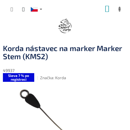
Přejít
NÁKUP
na
obsah
KOŠÍK
Korda nástavec na marker Marker
Stem (KMS2)
49937
Sleva 7 % po
Značka:
Korda
registraci