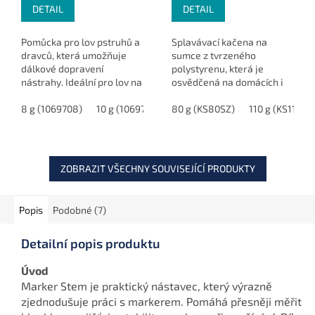
DETAIL
DETAIL
Pomůcka pro lov pstruhů a
Splavávací kačena na
dravců, která umožňuje
sumce z tvrzeného
dálkové dopravení
polystyrenu, která je
nástrahy. Ideální pro lov na
osvědčená na domácích i
hladině i při lovu pstruhů. K
zahraničních revírech.
dispozici v různých
8 g (1069708)
10 g (1069710)
Skvělá volba pro lov sumců
80 g (KS80SZ)
15 g (1069715)
110 g (KS110SZ
20 g (1069720)
gramážích.
na splavávanou díky své
výborné...
ZOBRAZIT VŠECHNY SOUVISEJÍCÍ PRODUKTY
Popis
Podobné (7)
Detailní popis produktu
Úvod
Marker Stem je praktický nástavec, který výrazně
zjednodušuje práci s markerem. Pomáhá přesněji měřit