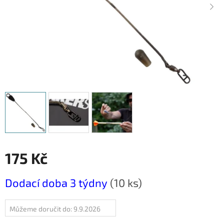
175 Kč
Měrná
Dodací doba 3 týdny
(10 ks)
cena:
Můžeme doručit do:
9.9.2026