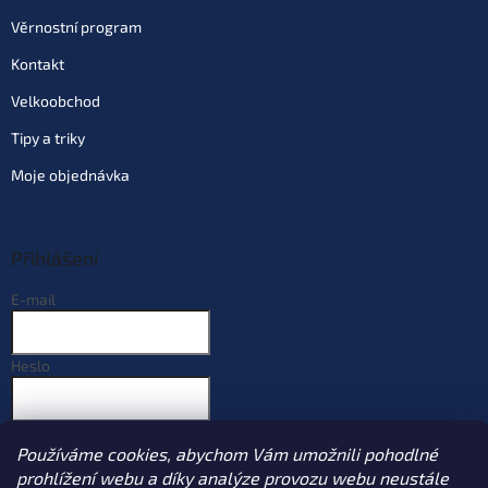
Věrnostní program
Kontakt
Velkoobchod
Tipy a triky
Moje objednávka
Přihlášení
E-mail
Heslo
PŘIHLÁSIT SE
Používáme cookies, abychom Vám umožnili pohodlné
Nová registrace
Zapomenuté heslo
prohlížení webu a díky analýze provozu webu neustále