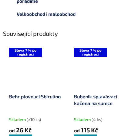
poradíme
Velkoobchod i maloobchod
Související produkty
Sleva 7 % po
Sleva 7 % po
registraci
registraci
Behr plovoucí Sbirulino
Bubeník splavávací
kačena na sumce
Skladem
(>10 ks)
Skladem
(4 ks)
26 Kč
115 Kč
od
od