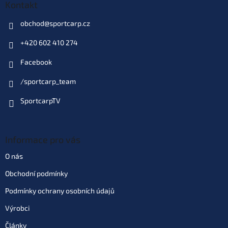
Kontakt
obchod
@
sportcarp.cz
+420 602 410 274
Facebook
/sportcarp_team
SportcarpTV
Informace pro vás
O nás
Obchodní podmínky
Podmínky ochrany osobních údajů
Výrobci
Články