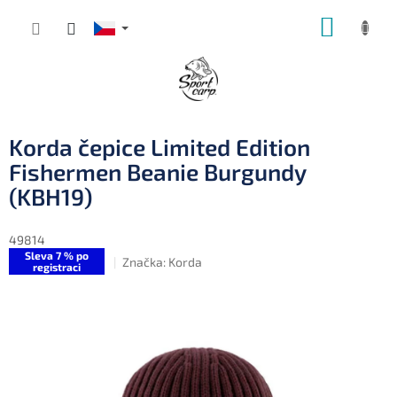
Přejít
NÁKUP
na
obsah
KOŠÍK
Korda čepice Limited Edition
Fishermen Beanie Burgundy
(KBH19)
49814
Sleva 7 % po
Značka:
Korda
registraci