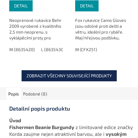
DETAIL
DETAIL
Neoprenové rukavice Behr
Fox rukavice Camo Gloves
2009 vyrobené z kvalitního
jsou odolné proti dešti a
2,5 mm neoprenu, s
větru, ideální pro rybáře.
vyklápěcími prsty pro
Mají hřejivou podšívku,
snadnou manipulaci s
zesílenou dlaň a prsty, a
nástrahami a háčky.
M (8635420)
L (8635430)
XL (8635440)
jsou kompatibilní s
M (CFX251)
XXL (8635450)
Stahovací pásek kolem
dotykovými displeji. K...
zápěstí.
ZOBRAZIT VŠECHNY SOUVISEJÍCÍ PRODUKTY
Popis
Podobné (8)
Detailní popis produktu
Úvod
Fishermen Beanie Burgundy
z limitované edice značky
Korda zaujme nejen atraktivní barvou, ale i
vysokým