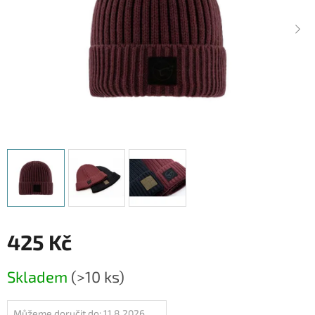
425 Kč
Měrná
Skladem
(>10 ks)
cena:
Můžeme doručit do:
11.8.2026