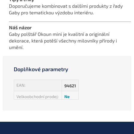
Doporučujeme kombinovat s dalšími produkty z řady
Gaby pro tematickou výzdobu interiéru.
Náš názor
Gaby polštář Okoun mini je kvalitní a originální
dekorace, která potěší všechny milovníky přírody i
umění.
Doplňkové parametry
EAN
:
94621
Velkoobchodní prodej
:
Ne
Z
á