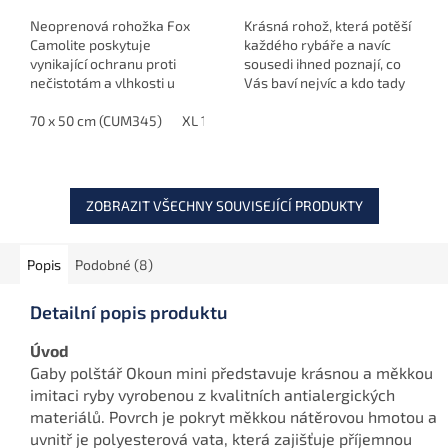
Neoprenová rohožka Fox
Krásná rohož, která potěší
Camolite poskytuje
každého rybáře a navíc
vynikající ochranu proti
sousedi ihned poznají, co
nečistotám a vlhkosti u
Vás baví nejvíc a kdo tady
vstupu do bivaku nebo
bydlí.
vedle lehátka. Vyrobená z
70 x 50 cm (CUM345)
XL 100 x 62 cm (CUM346)
pevného, voděodolného
materiálu a...
ZOBRAZIT VŠECHNY SOUVISEJÍCÍ PRODUKTY
Popis
Podobné (8)
Detailní popis produktu
Úvod
Gaby polštář Okoun mini představuje krásnou a měkkou
imitaci ryby vyrobenou z kvalitních antialergických
materiálů. Povrch je pokryt měkkou nátěrovou hmotou a
uvnitř je polyesterová vata, která zajišťuje příjemnou