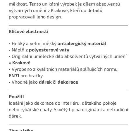
měkkost. Tento unikátní výrobek je dílem absolventů
výtvarných umění v Krakově, kteří do detailů
propracovali jeho design.
Klíčové vlastnosti
• Hebký a velmi měkký
antialergický materiál
• Náplň z
polyesterové vaty
• Originální umělecké dílo absolventů výtvarných umění
v
Krakově
• Vyrobeno z kvalitních materiálů splňujících normu
EN71
pro hračky
• Vhodné jako
dárek
či
dekorace
Použití
Ideální jako dekorace do interiéru, dětského pokoje
nebo rybářské chaty. Skvělý tip na originální a netradiční
dárek.
Tipy a triky