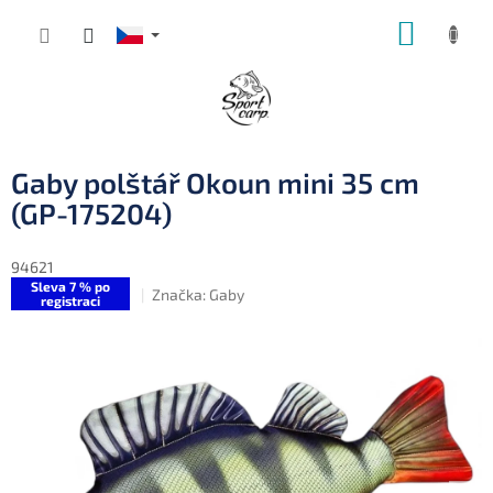
Přejít
NÁKUP
na
obsah
KOŠÍK
Gaby polštář Okoun mini 35 cm
(GP-175204)
94621
Sleva 7 % po
Značka:
Gaby
registraci