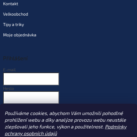
Kontakt
Velkoobchod
Tipy a triky
Moje objednávka
Přihlášení
E-mail
Heslo
PŘIHLÁSIT SE
Používáme cookies, abychom Vám umožnili pohodlné
Nová registrace
Zapomenuté heslo
prohlížení webu a díky analýze provozu webu neustále
zlepšovali jeho funkce, výkon a použitelnost.
Podmínky
ochrany osobních údajů