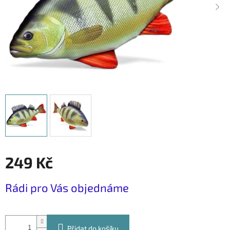
249 Kč
Měrná
Rádi pro Vás objednáme
cena:
Přidat do košíku