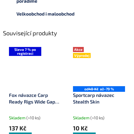
poradíme
Velkoobchod i maloobchod
Související produkty
Sleva 7 % po
Akce
registraci
Výprodej
od
40 Kč
až
–79 %
Fox návazce Carp
Sportcarp návazec
Ready Rigs Wide Gape
Stealth Skin
3 ks
Skladem
(>10 ks)
Skladem
(>10 ks)
137 Kč
10 Kč