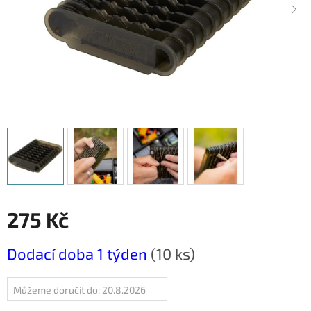
275 Kč
Měrná
Dodací doba 1 týden
(10 ks)
cena:
Můžeme doručit do:
20.8.2026