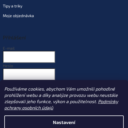
Tipy a triky
Moje objednávka
Přihlášení
E-mail
Heslo
PŘIHLÁSIT SE
Používáme cookies, abychom Vám umožnili pohodlné
Nová registrace
Zapomenuté heslo
prohlížení webu a díky analýze provozu webu neustále
zlepšovali jeho funkce, výkon a použitelnost.
Podmínky
ochrany osobních údajů
Vytvořil Shoptet
Nastavení