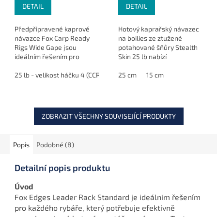
DETAIL
DETAIL
Předpřipravené kaprové
Hotový kaprařský návazec
návazce Fox Carp Ready
na boilies ze ztužené
Rigs Wide Gape jsou
potahované šňůry Stealth
ideálním řešením pro
Skin 25 lb nabízí
rybáře, kteří chtějí
spolehlivou prezentaci
maximálně efektivní a
25 lb - velikost háčku 4 (CCR192)
nástrahy a vysokou
25 cm
20 lb - velikost háčku 6 (CCR19
15 cm
spolehlivou montáž bez
odolnost. Osazen háčkem
nutnosti složitého vázání.
velikosti 4, dostupný...
ZOBRAZIT VŠECHNY SOUVISEJÍCÍ PRODUKTY
Popis
Podobné (8)
Detailní popis produktu
Úvod
Fox Edges Leader Rack Standard je ideálním řešením
pro každého rybáře, který potřebuje efektivně