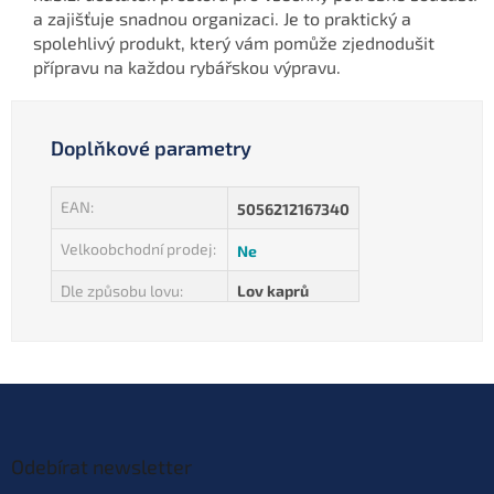
a zajišťuje snadnou organizaci. Je to praktický a
spolehlivý produkt, který vám pomůže zjednodušit
přípravu na každou rybářskou výpravu.
Doplňkové parametry
EAN
:
5056212167340
Velkoobchodní prodej
:
Ne
Dle způsobu lovu
:
Lov kaprů
Z
á
p
a
Odebírat newsletter
t