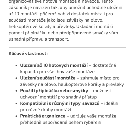
organizovat své hotové montáže a návazce. Tento
zásobník je navržen tak, aby umožnil pohodlné uložení
až 10 montáží, přičemž nabízí dostatek místa i pro
součásti montáže jako jsou závěsky na olovo,
helikoptérové korály a převleky. Ukládání montáží
pomocí připínáčku nebo předpřipravené smyčky vám
usnadní přípravu a transport.
Klíčové vlastnosti
Uložení až 10 hotových montáží
– dostatečná
kapacita pro všechny vaše montáže
Uložení součástí montáže
– zahrnuje místo pro
závěsky na olovo, helikoptérové korály a převleky
Použití připínáčku nebo smyčky
– možnost
uchycení montáží pro snadný přístup
Kompatibilní s různými typy návazců
– ideální
pro různé druhy montáží
Praktická organizace
– udržuje vaše montáže
přehledně uspořádané během rybaření