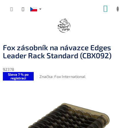
Přejít
NÁKUP
na
obsah
KOŠÍK
Fox zásobník na návazce Edges
Leader Rack Standard (CBX092)
92378
Sleva 7 % po
Značka:
Fox International
registraci