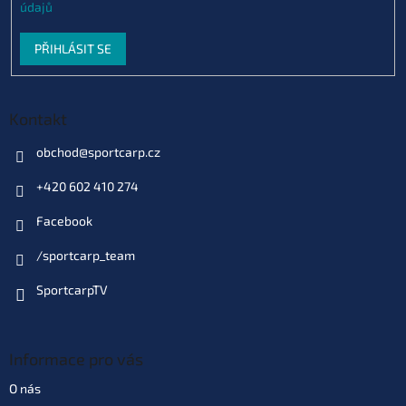
údajů
PŘIHLÁSIT SE
Kontakt
obchod
@
sportcarp.cz
+420 602 410 274
Facebook
/sportcarp_team
SportcarpTV
Informace pro vás
O nás