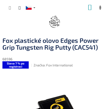
Přejít
NÁKUP
na
obsah
KOŠÍK
Fox plastické olovo Edges Power
Grip Tungsten Rig Putty (CAC541)
68596
Sleva 7 % po
Značka:
Fox International
registraci