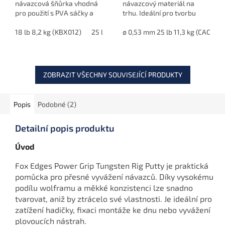
návazcová šňůrka vhodná
návazcový materiál na
pro použití s PVA sáčky a
trhu. Ideální pro tvorbu
dalšími prezentacemi. V
koncových návazců typu
camo green barvě
18 lb 8,2 kg (KBX012)
25 lb 11,3 kg (KBX013)
Chod Rig. Vyniká
ø 0,53 mm 25 lb 11,3 kg (CAC610)
poskytuje dokonalé
jednoduchým tvarováním
maskování na dně, k...
bez potřeby...
ZOBRAZIT VŠECHNY SOUVISEJÍCÍ PRODUKTY
Popis
Podobné (2)
Detailní popis produktu
Úvod
Fox Edges Power Grip Tungsten Rig Putty je praktická
pomůcka pro přesné vyvážení návazců. Díky vysokému
podílu wolframu a měkké konzistenci lze snadno
tvarovat, aniž by ztrácelo své vlastnosti. Je ideální pro
zatížení hadičky, fixaci montáže ke dnu nebo vyvážení
plovoucích nástrah.