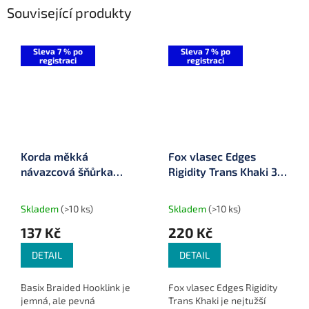
Související produkty
Sleva 7 % po
Sleva 7 % po
registraci
registraci
Korda měkká
Fox vlasec Edges
návazcová šňůrka
Rigidity Trans Khaki 30
Basix Braided Hooklink
m
10 m
Skladem
(>10 ks)
Skladem
(>10 ks)
137 Kč
220 Kč
DETAIL
DETAIL
Basix Braided Hooklink je
Fox vlasec Edges Rigidity
jemná, ale pevná
Trans Khaki je nejtužší