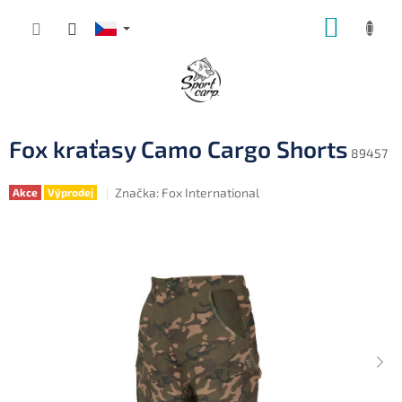
Přejít
NÁKUP
na
obsah
KOŠÍK
Fox kraťasy Camo Cargo Shorts
89457
Značka:
Fox International
Akce
Výprodej