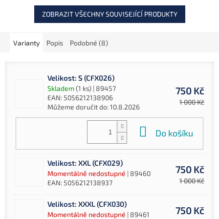
ZOBRAZIT VŠECHNY SOUVISEJÍCÍ PRODUKTY
Varianty
Popis
Podobné (8)
Velikost: S (CFX026)
Skladem
(1 ks)
| 89457
750 Kč
EAN:
5056212138906
1 000 Kč
Můžeme doručit do:
10.8.2026
Do košíku
Velikost: XXL (CFX029)
750 Kč
Momentálně nedostupné
| 89460
1 000 Kč
EAN:
5056212138937
Velikost: XXXL (CFX030)
750 Kč
Momentálně nedostupné
| 89461