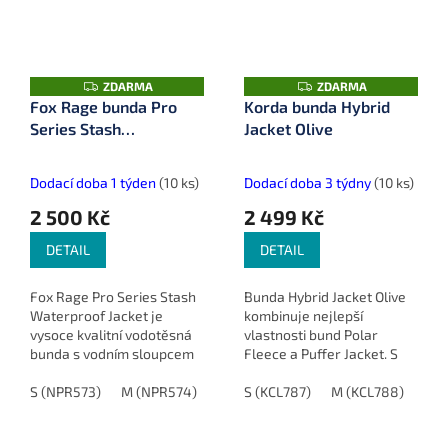
Z
Z
ZDARMA
ZDARMA
D
D
Fox Rage bunda Pro
Korda bunda Hybrid
A
A
Series Stash
Jacket Olive
R
R
M
M
Waterproof Jacket
A
A
Dodací doba 1 týden
(10 ks)
Dodací doba 3 týdny
(10 ks)
2 500 Kč
2 499 Kč
DETAIL
DETAIL
Fox Rage Pro Series Stash
Bunda Hybrid Jacket Olive
Waterproof Jacket je
kombinuje nejlepší
vysoce kvalitní vodotěsná
vlastnosti bund Polar
bunda s vodním sloupcem
Fleece a Puffer Jacket. S
10 000 mm a prodyšností 15
lehkostí flísu a technologií
000 g/m². S podšitými švy,
S (NPR573)
M (NPR574)
L (NPR575)
dutých vláken vás udrží v
S (KCL787)
XL (NPR576)
M (KCL788)
XXL (
L (
vodotěsnými zipy a...
teple, přičemž neomezuje...