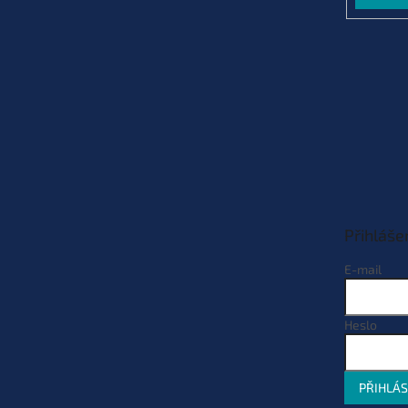
Přihláše
E-mail
Heslo
PŘIHLÁS