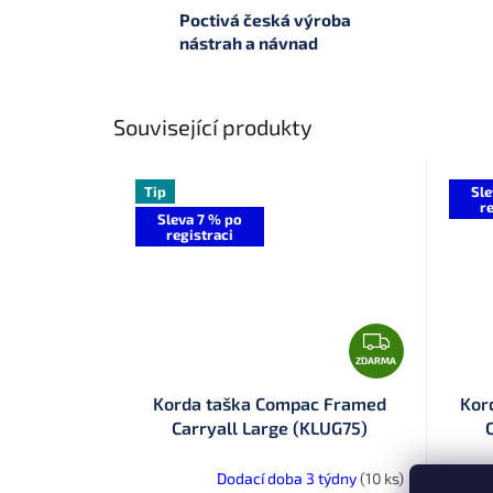
Poctivá česká výroba
nástrah a návnad
Související produkty
Tip
Sle
re
Sleva 7 % po
registraci
Z
D
ZDARMA
A
Korda taška Compac Framed
Kor
R
Carryall Large (KLUG75)
M
A
Dodací doba 3 týdny
(10 ks)