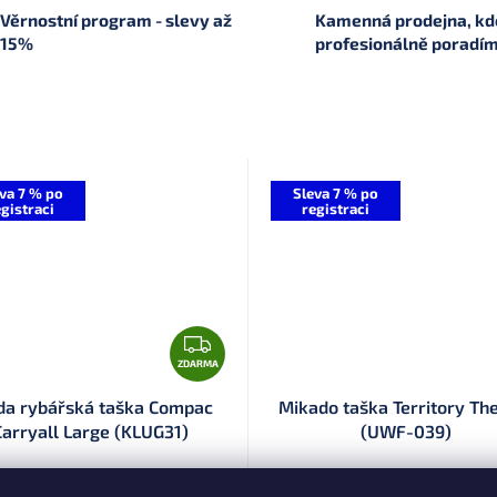
Věrnostní program - slevy až
Kamenná prodejna, kde
15%
profesionálně poradí
va 7 % po
Sleva 7 % po
gistraci
registraci
Z
D
ZDARMA
A
da rybářská taška Compac
Mikado taška Territory T
R
Carryall Large (KLUG31)
(UWF-039)
M
A
Dodací doba 3 týdny
(10 ks)
Rádi pro Vás obj