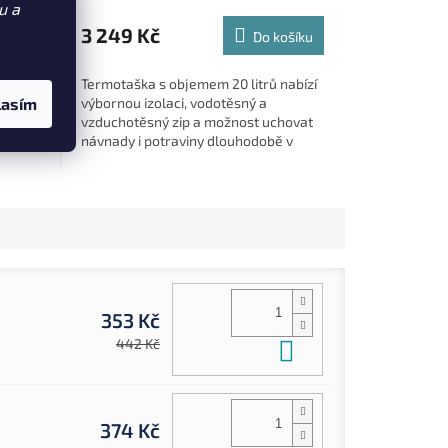
u a
3 249 Kč
ošíku
Do košíku
storná
Termotaška s objemem 20 litrů nabízí
lasím
kou,
výbornou izolaci, vodotěsný a
vzduchotěsný zip a možnost uchovat
ro
návnady i potraviny dlouhodobě v
chladu. Ideální na krátké i vícedenní...
353 Kč
Do košíku
442 Kč
374 Kč