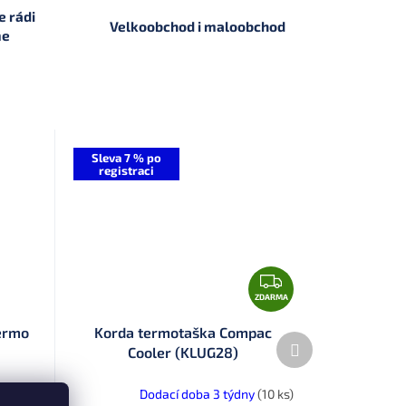
 rádi
Velkoobchod i maloobchod
me
Sleva 7 % po
registraci
Z
D
ZDARMA
A
hermo
Korda termotaška Compac
Další
R
Cooler (KLUG28)
produkt
M
A
ednáme
Dodací doba 3 týdny
(10 ks)