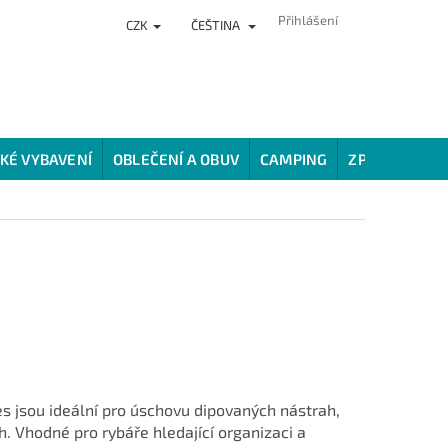
Přihlášení
CZK
ČEŠTINA
NKY
PRODEJNA
HODNOCENÍ OBCHODU
VĚRNOSTNÍ PROG
KÉ VYBAVENÍ
OBLEČENÍ A OBUV
CAMPING
ZPŮSOBY LOV
es jsou ideální pro úschovu dipovaných nástrah,
 Vhodné pro rybáře hledající organizaci a