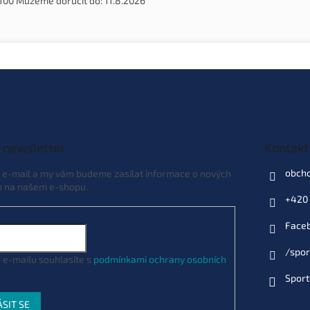
100
Můžeme doručit do:
11.8.2026
 newsletter
Kontakt
obch
j e-mail a my vám budeme zasílat informace o nových
h na našem e-shopu.
+420 
Face
/spor
 e-mailu souhlasíte s
podmínkami ochrany osobních
Sport
ÁSIT SE