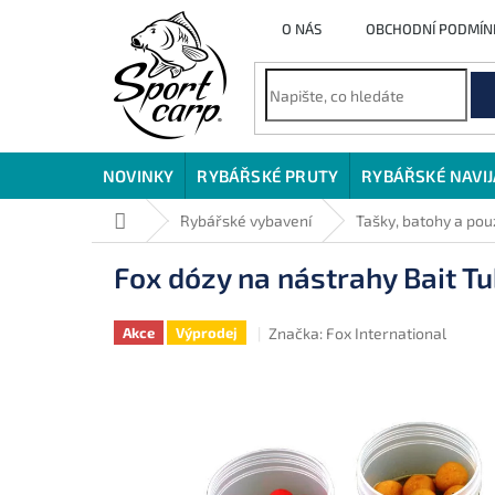
Přejít
O NÁS
OBCHODNÍ PODMÍN
na
obsah
NOVINKY
RYBÁŘSKÉ PRUTY
RYBÁŘSKÉ NAVI
Domů
Rybářské vybavení
Tašky, batohy a po
Fox dózy na nástrahy Bait T
Značka:
Fox International
Akce
Výprodej