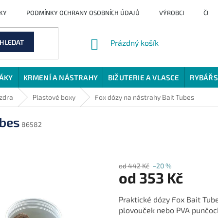
KY
PODMÍNKY OCHRANY OSOBNÍCH ÚDAJŮ
VÝROBCI
ČLÁ
NÁKUPNÍ
HLEDAT
Prázdný košík
KOŠÍK
JÁKY
KRMENÍ A NÁSTRAHY
BIŽUTERIE A VLASCE
RYBÁŘS
uzdra
Plastové boxy
Fox dózy na nástrahy Bait Tubes
ubes
86582
od 442 Kč
–20 %
od
353 Kč
Měrná
Praktické dózy Fox Bait Tub
cena:
plovouček nebo PVA punčoch.