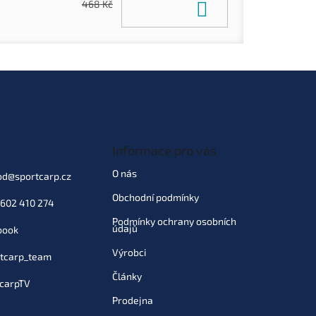
Do košíku
468 Kč
Informace pro vás
O nás
od
@
sportcarp.cz
Obchodní podmínky
602 410 274
Podmínky ochrany osobních
údajů
book
Výrobci
tcarp_team
Články
carpTV
Prodejna