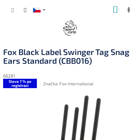
Přejít
NÁKUP
na
obsah
KOŠÍK
Fox Black Label Swinger Tag Snag
Ears Standard (CBB016)
66281
Sleva 7 % po
Značka:
Fox International
registraci