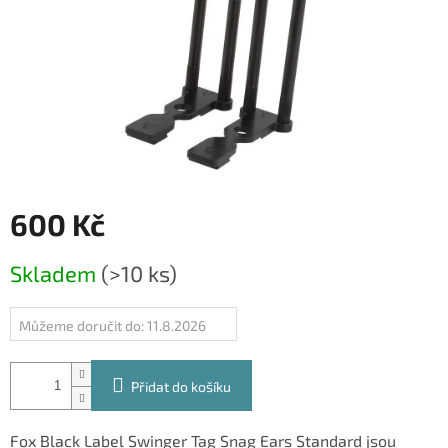
600 Kč
Měrná
Skladem
(>10 ks)
cena:
Můžeme doručit do:
11.8.2026
Přidat do košíku
Fox Black Label Swinger Tag Snag Ears Standard jsou