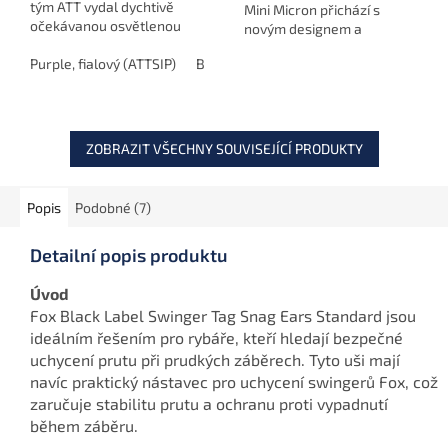
tým ATT vydal dychtivě
Mini Micron přichází s
očekávanou osvětlenou
novým designem a
verzi záběrového kolečka.
vylepšenými funkcemi. Mini
Purple, fialový (ATTSIP)
Blue, modrý (ATTSIB)
Green, zelený (
Micron Multicolour nabízí
spolehlivou detekci záběrů,
vysoký jas...
ZOBRAZIT VŠECHNY SOUVISEJÍCÍ PRODUKTY
Popis
Podobné (7)
Detailní popis produktu
Úvod
Fox Black Label Swinger Tag Snag Ears Standard jsou
ideálním řešením pro rybáře, kteří hledají bezpečné
uchycení prutu při prudkých záběrech. Tyto uši mají
navíc praktický nástavec pro uchycení swingerů Fox, což
zaručuje stabilitu prutu a ochranu proti vypadnutí
během záběru.