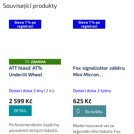
Související produkty
Sleva 7 % po
Sleva 7 % po
registraci
registraci
Z
ZDARMA
D
ATT hlásič ATTs
Fox signalizátor záběru
A
Underlit Wheel
Mini Micron
R
M
Multicolour (CEI225)
A
Dodací doba 3 dny
(3 ks)
Dodací doba 3 týdny
2 599 Kč
625 Kč
DETAIL
Do košíku
Po fenomenálním úspěchu
Modernizovaná verze
původních tichých hlásičů,
legendárního hlásiče Fox