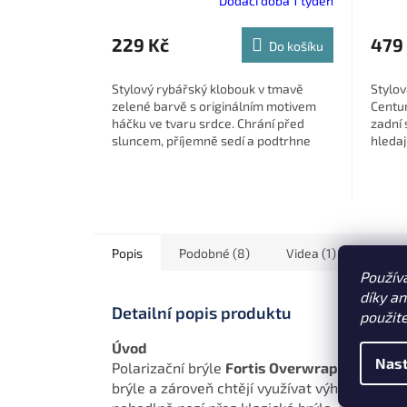
Dodací doba 1 týden
229 Kč
479
Do košíku
Stylový rybářský klobouk v tmavě
Stylov
zelené barvě s originálním motivem
Centur
háčku ve tvaru srdce. Chrání před
zadní 
sluncem, příjemně sedí a podtrhne
hledaj
vaši rybářskou vášeň.
Popis
Podobné (8)
Videa (1)
Použív
díky a
Detailní popis produktu
použit
Úvod
Nast
Polarizační brýle
Fortis Overwraps Brown
p
brýle a zároveň chtějí využívat výhod polar