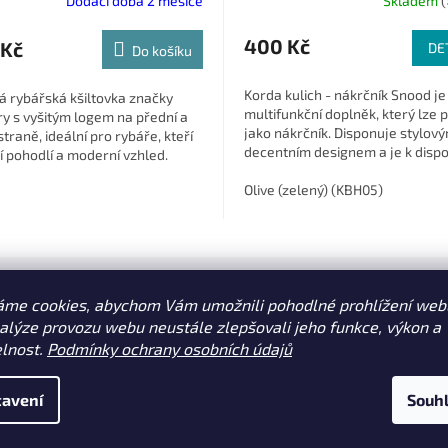
Dodací doba 2 měsíce
Skladem
(
400 Kč
 Kč
DE
Do košíku
Korda kulich - nákrčník Snood je
á rybářská kšiltovka značky
multifunkční doplněk, který lze 
y s vyšitým logem na přední a
jako nákrčník. Disponuje stylov
straně, ideální pro rybáře, kteří
decentním designem a je k dispo
í pohodlí a moderní vzhled.
dvou barevných provedeních....
Olive (zelený) (KBH05)
áme cookies, abychom Vám umožnili pohodlné prohlížení web
nalýze provozu webu neustále zlepšovali jeho funkce, výkon a
elnost.
Podmínky ochrany osobních údajů
avení
Souh
ředstavují skvělé řešení pro všechny, kteří nosí dioptrické
izačních skel. Díky speciálně designovanému rámku se