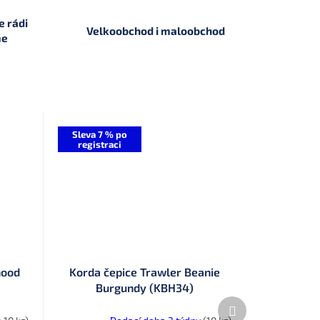
 rádi
Velkoobchod i maloobchod
me
Sleva 7 % po
registraci
nood
Korda čepice Trawler Beanie
Burgundy (KBH34)
Další
produkt