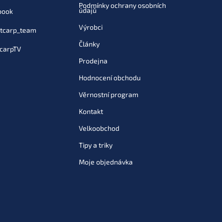
Podmínky ochrany osobních
údajů
book
Výrobci
tcarp_team
Články
carpTV
Prodejna
Hodnocení obchodu
Věrnostní program
Kontakt
Velkoobchod
Tipy a triky
Moje objednávka