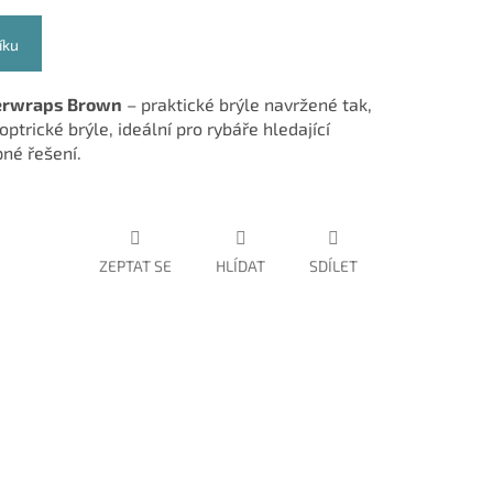
íku
Overwraps Brown
– praktické brýle navržené tak,
ptrické brýle, ideální pro rybáře hledající
né řešení.
ZEPTAT SE
HLÍDAT
SDÍLET