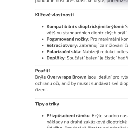
pohodlně nosí přes klasické brýle, přičemž s
Klíčové vlastnosti
Kompatibilní s dioptrickými brýlemi
: 
většinu standardních dioptrických brýlí.
Pogumované nožky
: Pro maximální kom
Větrací otvory
: Zabraňují zamlžování č
Polarizační skla
: Nabízejí redukci odl
Doplňky
: Součástí balení je čisticí ha
Použití
Brýle
Overwraps Brown
jsou ideální pro ryb
ochranu očí, aniž by musel sundávat své diopt
řízení.
Tipy a triky
Přizpůsobení rámku
: Brýle snadno nas
náklady na drahé zakázkové dioptrické 
Údržba
: Pravidelně čistěte polarizační