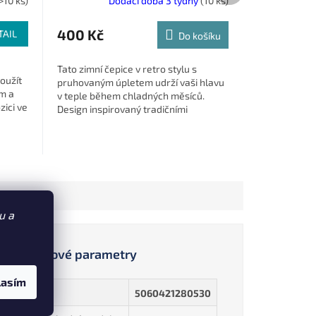
>10 ks)
Dodací doba 3 týdny
(10 ks)
400 Kč
TAIL
Do košíku
Tato zimní čepice v retro stylu s
použít
pruhovaným úpletem udrží vaši hlavu
ým a
v teple během chladných měsíců.
zici ve
Design inspirovaný tradičními
„trawler“ čepicemi je ideální pro
rybaření i...
u a
Doplňkové parametry
lasím
EAN
:
5060421280530