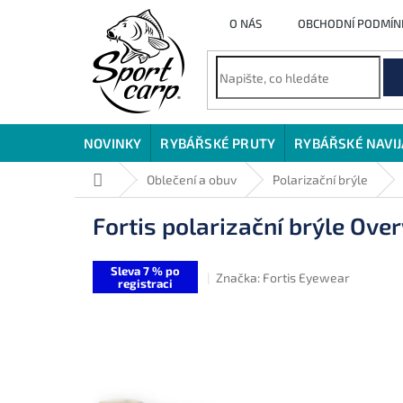
Přejít
O NÁS
OBCHODNÍ PODMÍN
na
obsah
NOVINKY
RYBÁŘSKÉ PRUTY
RYBÁŘSKÉ NAVI
Domů
Oblečení a obuv
Polarizační brýle
Fortis polarizační brýle O
Sleva 7 % po
Značka:
Fortis Eyewear
registraci