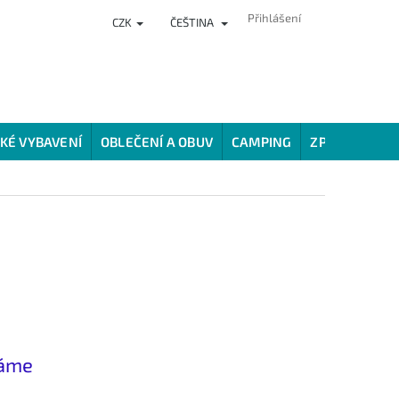
Přihlášení
CZK
ČEŠTINA
NKY
PRODEJNA
HODNOCENÍ OBCHODU
VĚRNOSTNÍ PROG
KÉ VYBAVENÍ
OBLEČENÍ A OBUV
CAMPING
ZPŮSOBY LOV
náme