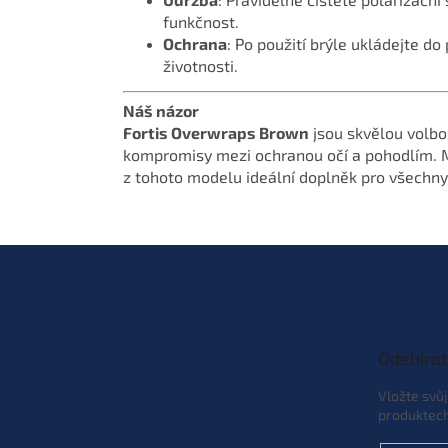
funkčnost.
Ochrana
: Po použití brýle ukládejte d
životnosti.
Náš názor
Fortis Overwraps Brown
jsou skvělou volbo
kompromisy mezi ochranou očí a pohodlím. Mod
z tohoto modelu ideální doplněk pro všechny 
Z
á
p
a
t
Odebírat
í
Vložte svů
produktec