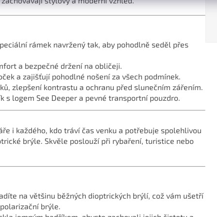
i zachovávají stylový a moderní vzhled.
Speciální rámek navržený tak, aby pohodlně seděl přes
fort a bezpečné držení na obličeji.
oček a zajišťují pohodlné nošení za všech podmínek.
esků, zlepšení kontrastu a ochranu před slunečním zářením.
dřík s logem See Deeper a pevné transportní pouzdro.
áře i každého, kdo tráví čas venku a potřebuje spolehlivou
rické brýle. Skvěle poslouží při rybaření, turistice nebo
adíte na většinu běžných dioptrických brýlí, což vám ušetří
polarizační brýle.
 skla jemným hadříkem, abyste zachovali jejich čistotu a