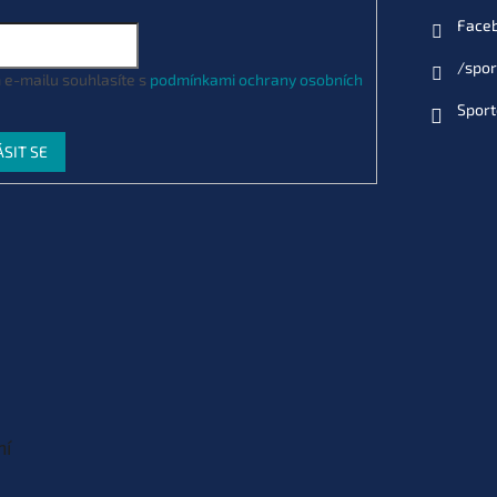
Face
/spor
 e-mailu souhlasíte s
podmínkami ochrany osobních
Sport
ÁSIT SE
ní