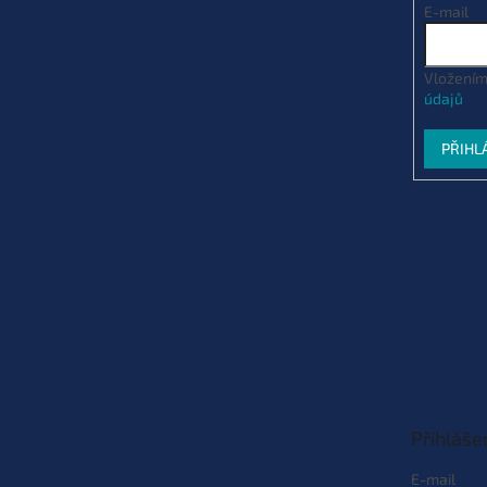
E-mail
Vložením
údajů
PŘIHL
Přihláše
E-mail