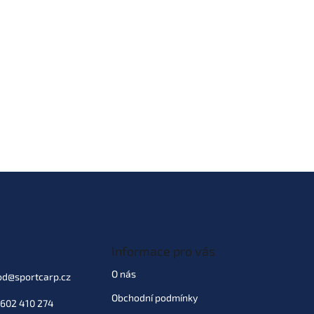
Informace pro vás
O nás
od
@
sportcarp.cz
Obchodní podmínky
602 410 274