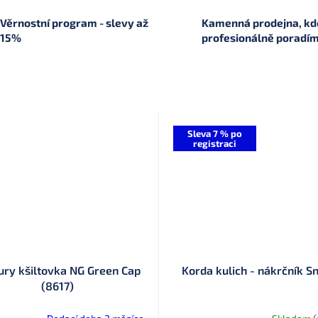
Věrnostní program - slevy až
Kamenná prodejna, kde
15%
profesionálně poradí
Sleva 7 % po
registraci
ury kšiltovka NG Green Cap
Korda kulich - nákrčník S
(8617)