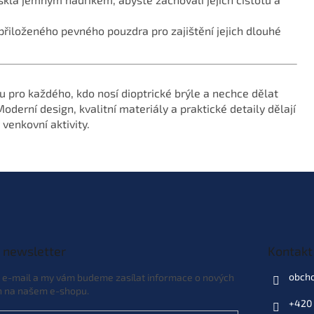
o přiloženého pevného pouzdra pro zajištění jejich dlouhé
u pro každého, kdo nosí dioptrické brýle a nechce dělat
erní design, kvalitní materiály a praktické detaily dělají
venkovní aktivity.
 newsletter
Kontakt
obch
j e-mail a my vám budeme zasílat informace o nových
h na našem e-shopu.
+420 