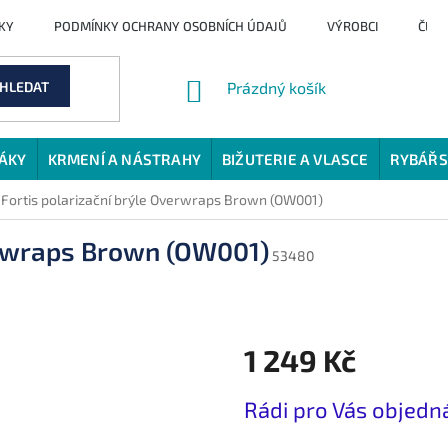
KY
PODMÍNKY OCHRANY OSOBNÍCH ÚDAJŮ
VÝROBCI
ČLÁ
NÁKUPNÍ
HLEDAT
Prázdný košík
KOŠÍK
JÁKY
KRMENÍ A NÁSTRAHY
BIŽUTERIE A VLASCE
RYBÁŘS
Fortis polarizační brýle Overwraps Brown (OW001)
verwraps Brown (OW001)
53480
1 249 Kč
Měrná
Rádi pro Vás objed
cena: