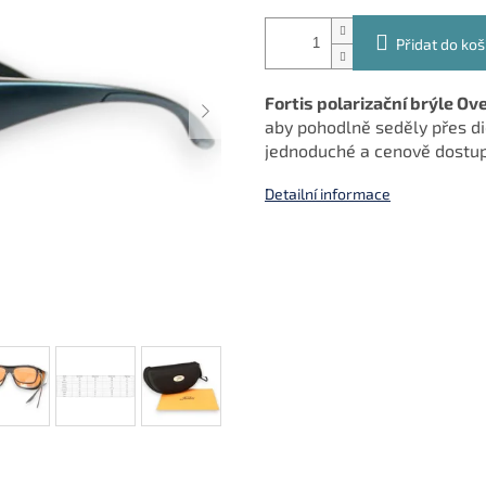
Přidat do koš
Fortis polarizační brýle 
aby pohodlně seděly přes dio
jednoduché a cenově dostup
Detailní informace