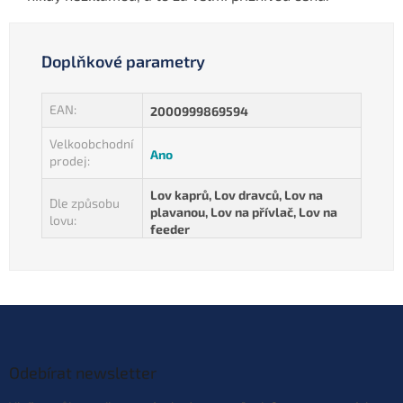
Doplňkové parametry
EAN
:
2000999869594
Velkoobchodní
Ano
prodej
:
Lov kaprů, Lov dravců, Lov na
Dle způsobu
plavanou, Lov na přívlač, Lov na
lovu
:
feeder
Z
á
p
a
Odebírat newsletter
t