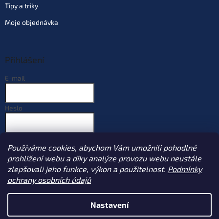
Tipy a triky
Moje objednávka
Přihlášení
E-mail
Heslo
PŘIHLÁSIT SE
Používáme cookies, abychom Vám umožnili pohodlné
Nová registrace
Zapomenuté heslo
prohlížení webu a díky analýze provozu webu neustále
zlepšovali jeho funkce, výkon a použitelnost.
Podmínky
ochrany osobních údajů
Vytvořil Shoptet
Nastavení