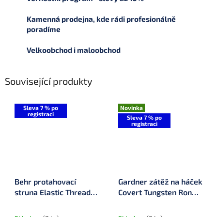
Kamenná prodejna, kde rádi profesionálně
poradíme
Velkoobchod i maloobchod
Související produkty
Sleva 7 % po
Novinka
registraci
Sleva 7 % po
registraci
Behr protahovací
Gardner zátěž na háček
struna Elastic Threader
Covert Tungsten Ronnie
(4227100)
Sleeves 8 ks vel.12 mm
x 4,1 mm (TQCB)