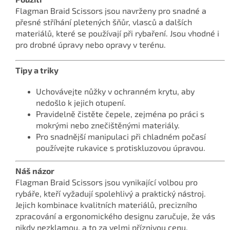
Flagman Braid Scissors jsou navrženy pro snadné a
přesné stříhání pletených šňůr, vlasců a dalších
materiálů, které se používají při rybaření. Jsou vhodné i
pro drobné úpravy nebo opravy v terénu.
Tipy a triky
Uchovávejte nůžky v ochranném krytu, aby
nedošlo k jejich otupení.
Pravidelně čistěte čepele, zejména po práci s
mokrými nebo znečištěnými materiály.
Pro snadnější manipulaci při chladném počasí
používejte rukavice s protiskluzovou úpravou.
Náš názor
Flagman Braid Scissors jsou vynikající volbou pro
rybáře, kteří vyžadují spolehlivý a praktický nástroj.
Jejich kombinace kvalitních materiálů, precizního
zpracování a ergonomického designu zaručuje, že vás
nikdy nezklamou, a to za velmi příznivou cenu.