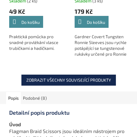
Skladem
(2 ks)
Skladem
(3 ks)
49 Kč
179 Kč
Do košíku
Do košíku
Praktická pomůcka pro
Gardner Covert Tungsten
snadné provlékání vlasce
Ronnie Sleeves jsou rychle
trubičkami a hadičkami.
potápějící se tungstenové
rukávky určené pro Ronnie
Rig a další moderní
kaprové návazce. Zajišťují
správnou pozici obratlíku,...
ZOBRAZIT VŠECHNY SOUVISEJÍCÍ PRODUKTY
Popis
Podobné (8)
Detailní popis produktu
Úvod
Flagman Braid Scissors jsou ideálním nástrojem pro