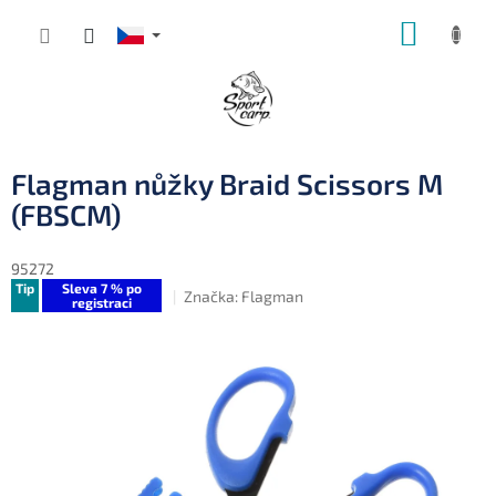
Přejít
NÁKUP
na
obsah
KOŠÍK
Flagman nůžky Braid Scissors M
(FBSCM)
95272
Tip
Sleva 7 % po
Značka:
Flagman
registraci