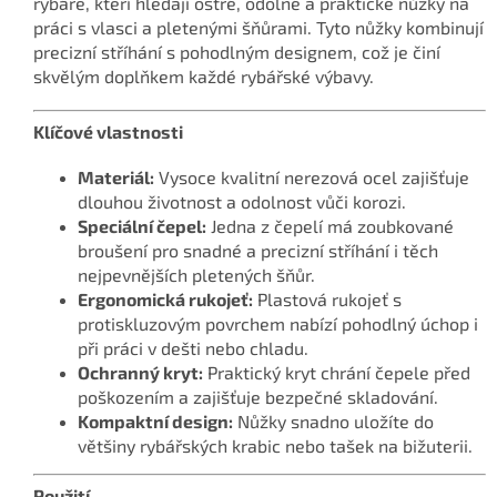
rybáře, kteří hledají ostré, odolné a praktické nůžky na
práci s vlasci a pletenými šňůrami. Tyto nůžky kombinují
precizní stříhání s pohodlným designem, což je činí
skvělým doplňkem každé rybářské výbavy.
Klíčové vlastnosti
Materiál:
Vysoce kvalitní nerezová ocel zajišťuje
dlouhou životnost a odolnost vůči korozi.
Speciální čepel:
Jedna z čepelí má zoubkované
broušení pro snadné a precizní stříhání i těch
nejpevnějších pletených šňůr.
Ergonomická rukojeť:
Plastová rukojeť s
protiskluzovým povrchem nabízí pohodlný úchop i
při práci v dešti nebo chladu.
Ochranný kryt:
Praktický kryt chrání čepele před
poškozením a zajišťuje bezpečné skladování.
Kompaktní design:
Nůžky snadno uložíte do
většiny rybářských krabic nebo tašek na bižuterii.
Použití