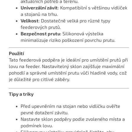
aktuálních potřeb a terénu.
Univerzální závit
: Kompatibilní s většinou vidliček
a stojanů na trhu.
Velikost
: Dostatečně velká pro různé typy
feederových prutů.
Bezpečnost prutu
: Silikonová výstelka
minimalizuje riziko poškození povrchu prutu.
Použití
Tato feederová podpěra je ideální pro umístění prutů při
lovu na feeder. Nastavitelný sklon zajišťuje maximální
pohodlí a správné umístění prutu vůči hladině vody, což
je důležité pro citlivé záběry.
Tipy a triky
Před upevněním na stojan nebo vidličku ověřte
pevné dotažení závitu.
Nastavte sklon podpěry podle zvoleného místa a
podmínek lovu.
Silikonovou výstelku pravidelně čistěte, aby