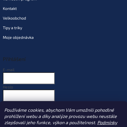
Kontakt
Velkoobchod
Tipy a triky
Moje objednávka
Přihlášení
E-mail
Heslo
PŘIHLÁSIT SE
Používáme cookies, abychom Vám umožnili pohodlné
Nová registrace
Zapomenuté heslo
prohlížení webu a díky analýze provozu webu neustále
zlepšovali jeho funkce, výkon a použitelnost.
Podmínky