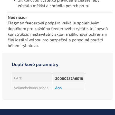
zůstala měkká a chránila povrch prutu.
Náš názor
Flagman feederová podpěra velká je spolehlivým
doplňkem pro každého feederového rybáře. Její pevná
konstrukce, nastavitelný sklon a silikonová ochrana ji
činí ideální volbou pro bezpečné a pohodlné použití
během rybolovu.
Doplňkové parametry
EAN
:
2000025246016
Velkoobchodní prodej
:
Ano
Z