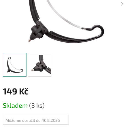
149 Kč
Měrná
Skladem
(3 ks)
cena:
Můžeme doručit do:
10.8.2026