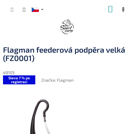
Přejít
NÁKUP
na
obsah
KOŠÍK
Flagman feederová podpěra velká
(FZ0001)
49103
Sleva 7 % po
Značka:
Flagman
registraci