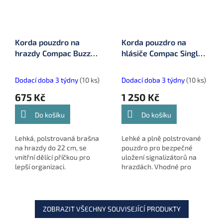
Korda pouzdro na
Korda pouzdro na
hrazdy Compac Buzz
hlásiče Compac Singlez
Bar Bag Medium
Bag (KLUG147)
(KLUG71)
Dodací doba 3 týdny
(10 ks)
Dodací doba 3 týdny
(10 ks)
675 Kč
1 250 Kč
Do košíku
Do košíku
Lehká, polstrovaná brašna
Lehké a plně polstrované
na hrazdy do 22 cm, se
pouzdro pro bezpečné
vnitřní dělící příčkou pro
uložení signalizátorů na
lepší organizaci.
hrazdách. Vhodné pro
Voděodolná a odolná s
všechny velikosti Buzz
velkou kapsou ve víku pro
Barů a s voděodolným,
příslušenství.
snadno čistitelným
materiálem.
ZOBRAZIT VŠECHNY SOUVISEJÍCÍ PRODUKTY