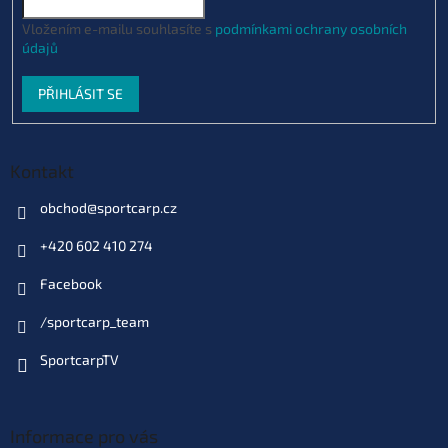
Vložením e-mailu souhlasíte s
podmínkami ochrany osobních
údajů
PŘIHLÁSIT SE
Kontakt
obchod
@
sportcarp.cz
+420 602 410 274
Facebook
/sportcarp_team
SportcarpTV
Informace pro vás