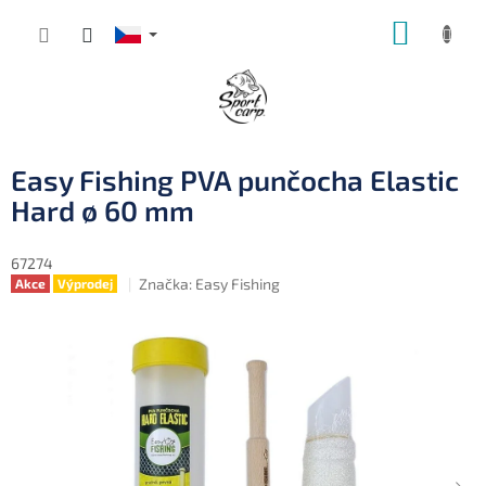
Přejít
NÁKUP
na
obsah
KOŠÍK
Easy Fishing PVA punčocha Elastic
Hard ø 60 mm
67274
Značka:
Easy Fishing
Akce
Výprodej