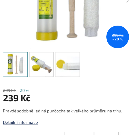
299 Kč
–20 %
299 Kč
–20 %
239 Kč
Měrná
Pravděpodobně jediná punčocha tak velkého průměru na trhu.
cena:
Detailní informace