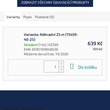
převozu bez...
ZOBRAZIT VŠECHNY SOUVISEJÍCÍ PRODUKTY
Varianty
Popis
Podobné (8)
Varianta: Náhradní 25 m (75459-
40-25)
639 Kč
Skladem
(1 ks)
| 42560
799 Kč
EAN:
8595180948638
Můžeme doručit do:
7.8.2026
Do košíku
Z
á
p
a
Odebírat newsletter