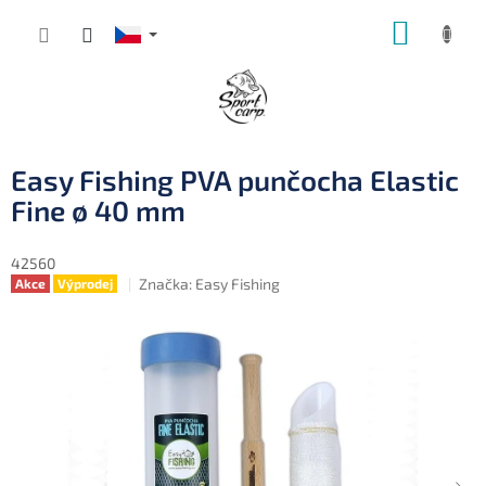
Přejít
NÁKUP
na
obsah
KOŠÍK
Easy Fishing PVA punčocha Elastic
Fine ø 40 mm
42560
Značka:
Easy Fishing
Akce
Výprodej