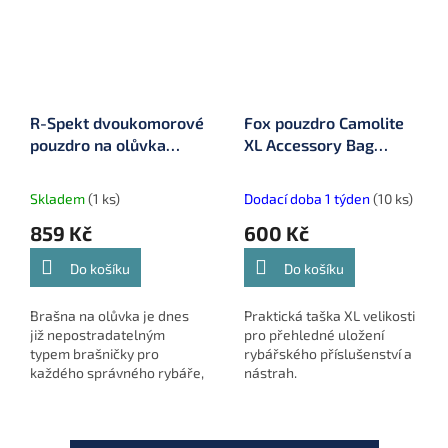
R-Spekt dvoukomorové
Fox pouzdro Camolite
pouzdro na olůvka
XL Accessory Bag
(1600500)
(CLU511)
Skladem
(1 ks)
Dodací doba 1 týden
(10 ks)
859 Kč
600 Kč
Do košíku
Do košíku
Brašna na olůvka je dnes
Praktická taška XL velikosti
již nepostradatelným
pro přehledné uložení
typem brašničky pro
rybářského příslušenství a
každého správného rybáře,
nástrah.
který chce mít ve svých
olovech neustále pořádek
a jistotu bezpečného