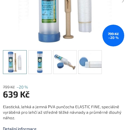
799 Kč
–20 %
799 Kč
–20 %
639 Kč
Měrná
Elastická, lehká a jemná PVA punčocha ELASTIC FINE, speciálně
cena:
vyráběná pro lehčí až středně těžké návnady a průměrně dlouhý
nához.
Detailní informace