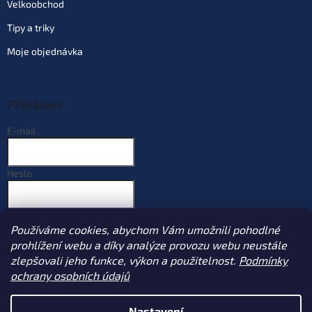
Velkoobchod
Tipy a triky
Moje objednávka
Přihlášení
E-mail
Heslo
PŘIHLÁSIT SE
Používáme cookies, abychom Vám umožnili pohodlné
Nová registrace
Zapomenuté heslo
prohlížení webu a díky analýze provozu webu neustále
zlepšovali jeho funkce, výkon a použitelnost.
Podmínky
ochrany osobních údajů
Vytvořil Shoptet
Nastavení