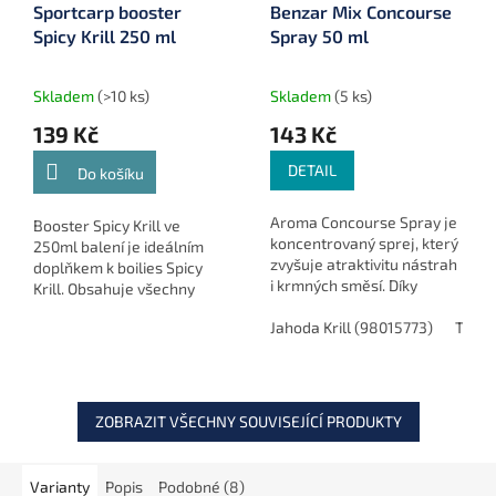
Sportcarp booster
Benzar Mix Concourse
Spicy Krill 250 ml
Spray 50 ml
Skladem
(>10 ks)
Skladem
(5 ks)
139 Kč
143 Kč
DETAIL
Do košíku
Aroma Concourse Spray je
Booster Spicy Krill ve
koncentrovaný sprej, který
250ml balení je ideálním
zvyšuje atraktivitu nástrah
doplňkem k boilies Spicy
i krmných směsí. Díky
Krill. Obsahuje všechny
výrazné vůni, chuti a barvě
atraktory z původní
je ideální volbou pro
Jahoda Krill (98015773)
Tutti 
receptury, díky čemuž
závodní i rekreační rybolov.
výrazně zvyšuje účinnost
návnad i...
ZOBRAZIT VŠECHNY SOUVISEJÍCÍ PRODUKTY
Varianty
Popis
Podobné (8)