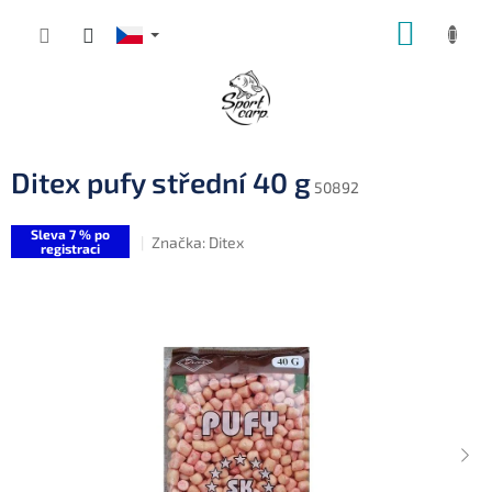
Přejít
NÁKUP
na
obsah
KOŠÍK
Ditex pufy střední 40 g
50892
Sleva 7 % po
Značka:
Ditex
registraci