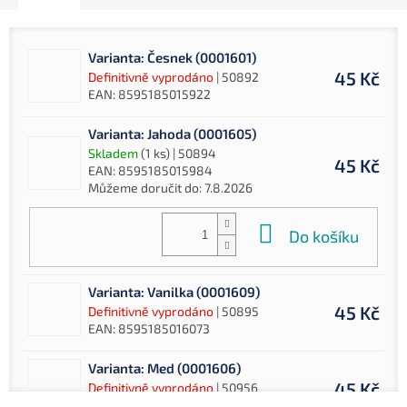
Varianta: Česnek (0001601)
45 Kč
Definitivně vyprodáno
| 50892
EAN:
8595185015922
Varianta: Jahoda (0001605)
Skladem
(1 ks)
| 50894
45 Kč
EAN:
8595185015984
Můžeme doručit do:
7.8.2026
Do košíku
Varianta: Vanilka (0001609)
45 Kč
Definitivně vyprodáno
| 50895
EAN:
8595185016073
Varianta: Med (0001606)
45 Kč
Definitivně vyprodáno
| 50956
EAN:
8588000425150