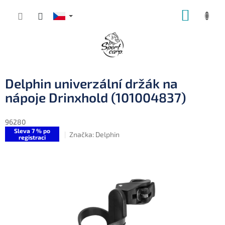
Přejít
NÁKUP
na
obsah
KOŠÍK
Delphin univerzální držák na
nápoje Drinxhold (101004837)
96280
Sleva 7 % po
Značka:
Delphin
registraci