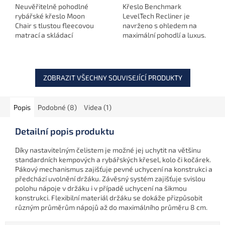
Neuvěřitelně pohodlné
Křeslo Benchmark
rybářské křeslo Moon
LevelTech Recliner je
Chair s tlustou fleecovou
navrženo s ohledem na
matrací a skládací
maximální pohodlí a luxus.
konstrukcí pro maximální
S fleece-membránovou
komfort a stabilitu.
matrací a paměťovou
pěnou poskytuje podporu a
komfort tam, kde to...
ZOBRAZIT VŠECHNY SOUVISEJÍCÍ PRODUKTY
Popis
Podobné (8)
Videa (1)
Detailní popis produktu
Díky nastavitelným čelistem je možné jej uchytit na většinu
standardních kempových a rybářských křesel, kolo či kočárek.
Pákový mechanismus zajišťuje pevné uchycení na konstrukci a
předchází uvolnění držáku. Závěsný systém zajišťuje svislou
polohu nápoje v držáku i v případě uchycení na šikmou
konstrukci. Flexibilní materiál držáku se dokáže přizpůsobit
různým průměrům nápojů až do maximálního průměru 8 cm.