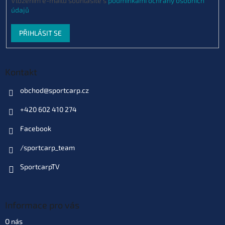
Vložením e-mailu souhlasíte s
podmínkami ochrany osobních
údajů
PŘIHLÁSIT SE
Kontakt
obchod
@
sportcarp.cz
+420 602 410 274
Facebook
/sportcarp_team
SportcarpTV
Informace pro vás
O nás