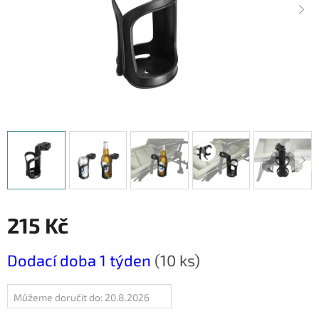
215 Kč
Měrná
Dodací doba 1 týden
(10 ks)
cena:
Můžeme doručit do:
20.8.2026