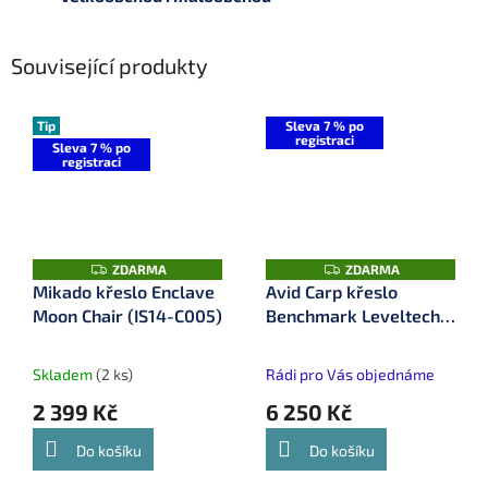
Související produkty
Tip
Sleva 7 % po
registraci
Sleva 7 % po
registraci
Z
Z
ZDARMA
ZDARMA
D
D
Mikado křeslo Enclave
Avid Carp křeslo
A
A
Moon Chair (IS14-C005)
Benchmark Leveltech
R
R
M
M
Recliner Chair
A
A
(A0440023)
Skladem
(2 ks)
Rádi pro Vás objednáme
2 399 Kč
6 250 Kč
Do košíku
Do košíku