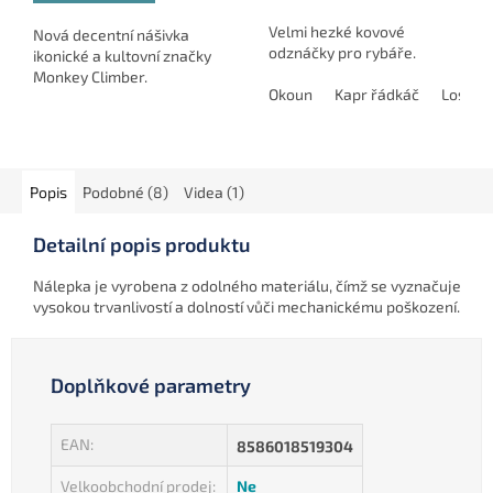
Velmi hezké kovové
Nová decentní nášivka
odznáčky pro rybáře.
ikonické a kultovní značky
Monkey Climber.
Okoun
Kapr řádkáč
Losos
Popis
Podobné (8)
Videa (1)
Detailní popis produktu
Nálepka je vyrobena z odolného materiálu, čímž se vyznačuje
vysokou trvanlivostí a dolností vůči mechanickému poškození.
Doplňkové parametry
EAN
:
8586018519304
Velkoobchodní prodej
:
Ne