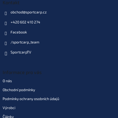
Kontakt
obchod
@
sportcarp.cz
+420 602 410 274
Facebook
/sportcarp_team
SportcarpTV
Informace pro vás
O nás
Obchodní podmínky
Podmínky ochrany osobních údajů
Výrobci
Články