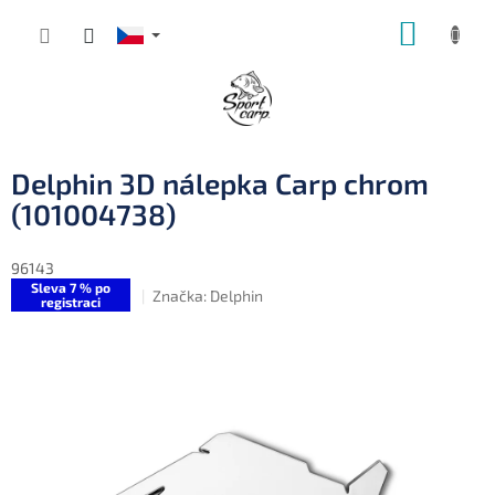
Přejít
NÁKUP
na
obsah
KOŠÍK
Delphin 3D nálepka Carp chrom
(101004738)
96143
Sleva 7 % po
Značka:
Delphin
registraci