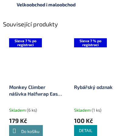
Velkoobchod i maloobchod
Související produkty
Sleva 7 % po
Sleva 7 % po
registraci
registraci
Monkey Climber
Rybářský odznak
nášivka Halfwrap Easy
Iron On
Skladem
(6 ks)
Skladem
(1 ks)
179 Kč
100 Kč
DETAIL
Do košíku