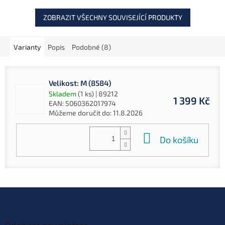
ZOBRAZIT VŠECHNY SOUVISEJÍCÍ PRODUKTY
Varianty
Popis
Podobné (8)
Velikost: M (8584)
Skladem
(1 ks)
| 89212
1 399 Kč
EAN:
5060362017974
Můžeme doručit do:
11.8.2026
Do košíku
Z
á
p
Odebírat newsletter