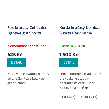
Fox kraťasy Collection
Korda kraťasy Kombat
Lightweight Shorts
Shorts Dark Kamo
Green Black
Momentálně nedostupné
Skladem
(>10 ks)
625 Kč
1 500 Kč
DETAIL
DETAIL
Nové velice kvalitní kraťasy
Lehké, odolné a maximálně
od značky Fox z kolekce
praktické kraťasy v
green black.
populárním vzoru Dark
Kamo, navržené pro
pohodlí a funkčnost během
letních rybářských výprav.
S (KCL412)
M (KCL413)
L (K