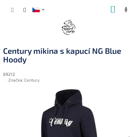
Přejít
NÁKUP
na
obsah
KOŠÍK
Century mikina s kapucí NG Blue
Hoody
89212
Značka:
Century