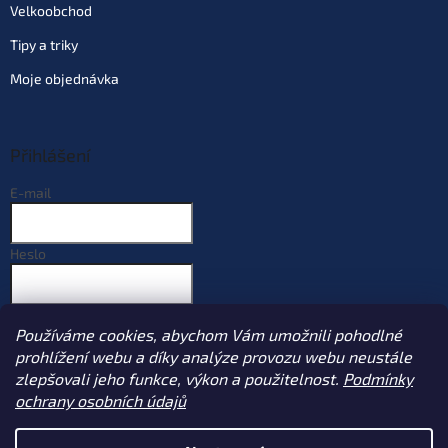
Velkoobchod
Tipy a triky
Moje objednávka
Přihlášení
E-mail
Heslo
PŘIHLÁSIT SE
Používáme cookies, abychom Vám umožnili pohodlné
Nová registrace
Zapomenuté heslo
prohlížení webu a díky analýze provozu webu neustále
zlepšovali jeho funkce, výkon a použitelnost.
Podmínky
ochrany osobních údajů
Vytvořil Shoptet