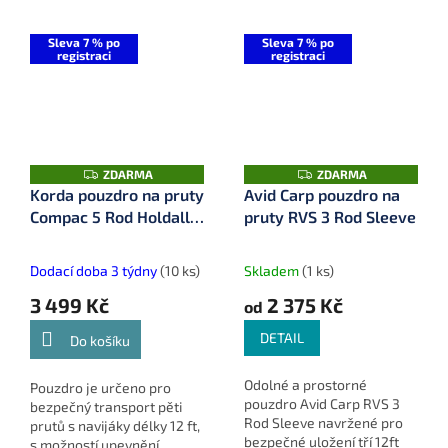
Sleva 7 % po
Sleva 7 % po
registraci
registraci
Z
Z
ZDARMA
ZDARMA
D
D
Korda pouzdro na pruty
Avid Carp pouzdro na
A
A
Compac 5 Rod Holdall
pruty RVS 3 Rod Sleeve
R
R
M
M
12 ft (KLUG35)
A
A
Dodací doba 3 týdny
(10 ks)
Skladem
(1 ks)
3 499 Kč
2 375 Kč
od
DETAIL
Do košíku
Odolné a prostorné
Pouzdro je určeno pro
pouzdro Avid Carp RVS 3
bezpečný transport pěti
Rod Sleeve navržené pro
prutů s navijáky délky 12 ft,
bezpečné uložení tří 12ft
s možností upevnění