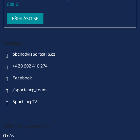
údajů
PŘIHLÁSIT SE
Kontakt
obchod
@
sportcarp.cz
+420 602 410 274
Facebook
/sportcarp_team
SportcarpTV
Informace pro vás
O nás