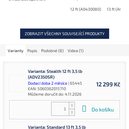
nebo 13ft prutů včetně
dalších dvou prutů. Odolný
velkých navijáků.
12 ft (A0430080)
13 ft (A043
voděodolný materiál,
polstrování a praktické
kapsy...
ZOBRAZIT VŠECHNY SOUVISEJÍCÍ PRODUKTY
Varianty
Popis
Podobné (8)
Videa (1)
Varianta: Stealth 12 ft 3,5 lb
(ADV2350SR)
Dodací doba 2 měsíce
| 65445
12 299 Kč
EAN:
5060362015710
Můžeme doručit do:
4.11.2026
Do košíku
Varianta: Standard 13 ft 3,5 lb