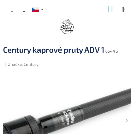
Přejít
NÁKUP
na
obsah
KOŠÍK
Century kaprové pruty ADV 1
65446
Značka:
Century