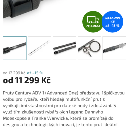
Z
od 12 299
Kč
až –15 %
ZDARMA
D
A
R
M
od 12 299 Kč
až –15 %
A
od
11 299 Kč
Měrná
Pruty Century ADV 1 (Advanced One) představují špičkovou
cena:
volbu pro rybáře, kteří hledají multifunkční prut s
vynikajícími vlastnostmi pro daleké hody i zdolávání. S
využitím zkušeností rybářských legend Dannyho
Moeskopse a Franka Warwicka, které se promítají do
designu a technologických inovací, je tento prut ideální