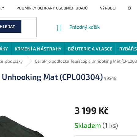
KY
PODMÍNKY OCHRANY OSOBNÍCH ÚDAJŮ
VÝROBCI
ČLÁ
NÁKUPNÍ
HLEDAT
Prázdný košík
KOŠÍK
JÁKY
KRMENÍ A NÁSTRAHY
BIŽUTERIE A VLASCE
RYBÁŘS
e, podložky
CarpPro podložka Telescopic Unhooking Mat (CPL00
c Unhooking Mat (CPL00304)
49548
3 199 Kč
Měrná
Skladem
(1 ks)
cena: