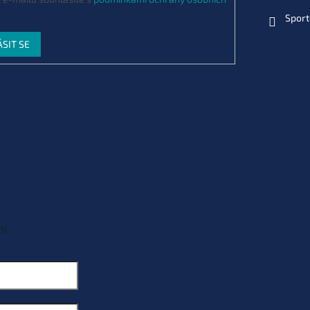
Sport
ÁSIT SE
ní