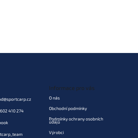
Informace pro vás
O nás
od
@
sportcarp.cz
Obchodní podmínky
602 410 274
Podmínky ochrany osobních
údajů
book
Výrobci
tcarp_team