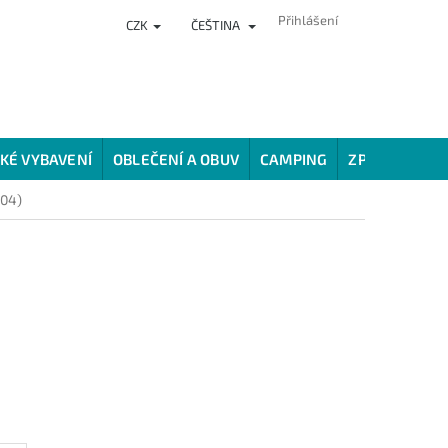
Přihlášení
CZK
ČEŠTINA
NKY
PRODEJNA
HODNOCENÍ OBCHODU
VĚRNOSTNÍ PROG
KÉ VYBAVENÍ
OBLEČENÍ A OBUV
CAMPING
ZPŮSOBY LOV
304)