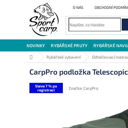
Přejít
O NÁS
OBCHODNÍ PODMÍN
na
obsah
NOVINKY
RYBÁŘSKÉ PRUTY
RYBÁŘSKÉ NAVI
Domů
Rybářské vybavení
Odháčkovací matrac
CarpPro podložka Telescopi
Sleva 7 % po
Značka:
CarpPro
registraci