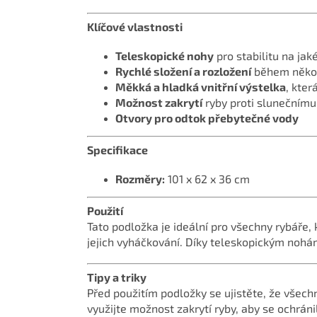
Klíčové vlastnosti
Teleskopické nohy
pro stabilitu na ja
Rychlé složení a rozložení
během někol
Měkká a hladká vnitřní výstelka
, kter
Možnost zakrytí
ryby proti slunečnímu
Otvory pro odtok přebytečné vody
Specifikace
Rozměry:
101 x 62 x 36 cm
Použití
Tato podložka je ideální pro všechny rybáře, k
jejich vyháčkování. Díky teleskopickým nohám
Tipy a triky
Před použitím podložky se ujistěte, že všechn
využijte možnost zakrytí ryby, aby se ochráni