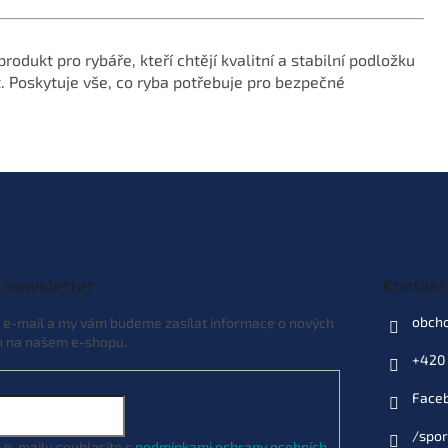
odukt pro rybáře, kteří chtějí kvalitní a stabilní podložku
 Poskytuje vše, co ryba potřebuje pro bezpečné
 newsletter
Kontakt
obch
j e-mail a my vám budeme zasílat informace o nových
h na našem e-shopu.
+420 
Face
/spor
 e-mailu souhlasíte s
podmínkami ochrany osobních