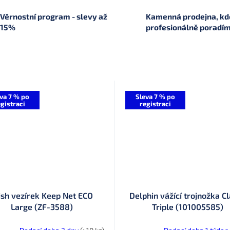
R
Věrnostní program - slevy až
Kamenná prodejna, kde
15%
profesionálně poradí
M
A
va 7 % po
Sleva 7 % po
gistraci
registraci
ish vezírek Keep Net ECO
Delphin vážící trojnožka C
Large (ZF-3588)
Triple (101005585)