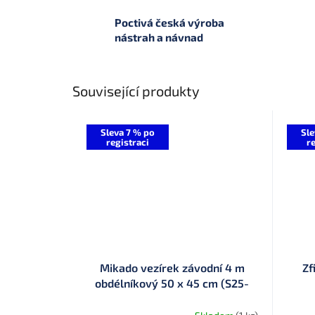
Poctivá česká výroba
nástrah a návnad
Související produkty
Sleva 7 % po
Sle
registraci
re
Mikado vezírek závodní 4 m
Zf
obdélníkový 50 x 45 cm (S25-
001-400)