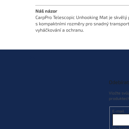
Náš názor
CarpPro Telescopic Unhooking Mat je skvělý pr
s kompaktními rozměry pro snadný transport.
vyháčkování a ochranu.
Z
á
p
a
t
Odebírat
í
Vložte svů
produktec
E-mail
Vložením