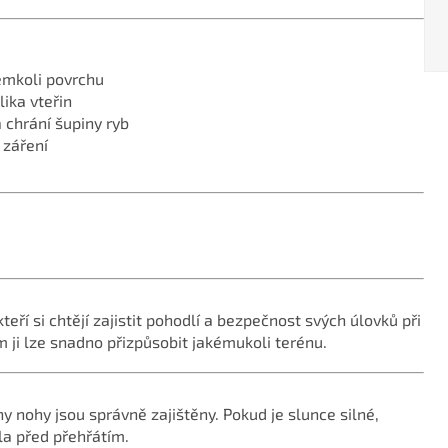
kémkoli povrchu
ika vteřin
á chrání šupiny ryb
 záření
teří si chtějí zajistit pohodlí a bezpečnost svých úlovků při
 ji lze snadno přizpůsobit jakémukoli terénu.
y nohy jsou správně zajištěny. Pokud je slunce silné,
la před přehřátím.