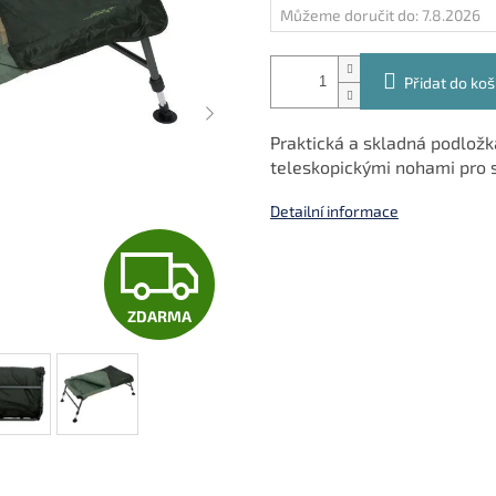
Můžeme doručit do:
7.8.2026
Přidat do koš
Praktická a skladná podložk
teleskopickými nohami pro s
Detailní informace
Z
ZDARMA
D
A