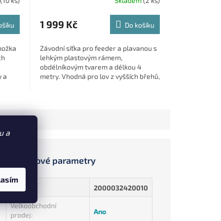
(10 ks)
Skladem
(2 ks)
1 999 Kč
ošíku
Do košíku
jnožka
Závodní síťka pro feeder a plavanou s
ch
lehkým plastovým rámem,
obdélníkovým tvarem a délkou 4
y a
metry. Vhodná pro lov z vyšších břehů,
snadno se manipuluje a je velmi
odolná.
u a
Doplňkové parametry
lasím
EAN
:
2000032420010
Velkoobchodní
Ano
prodej
: