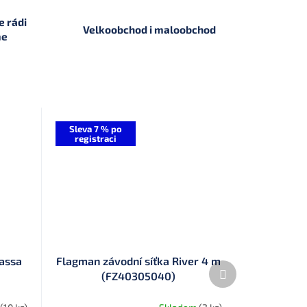
 rádi
Velkoobchod i maloobchod
me
Sleva 7 % po
registraci
lassa
Flagman závodní síťka River 4 m
Další
(FZ40305040)
produkt