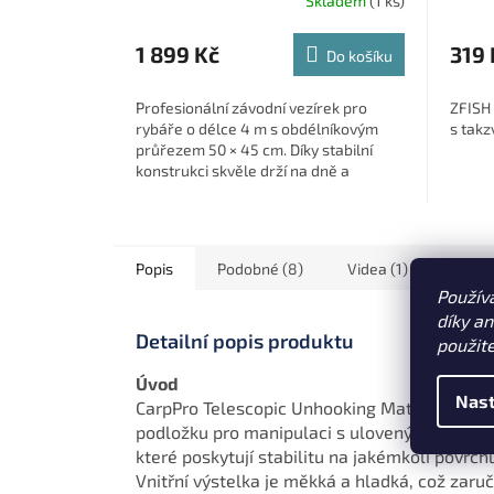
Skladem
(1 ks)
1 899 Kč
319 
Do košíku
Profesionální závodní vezírek pro
ZFISH 
rybáře o délce 4 m s obdélníkovým
s takz
průřezem 50 × 45 cm. Díky stabilní
konstrukci skvěle drží na dně a
umožňuje bezpečné uchování i větších
ryb....
Popis
Podobné (8)
Videa (1)
Ostat
Použív
díky a
Detailní popis produktu
použit
Úvod
Nast
CarpPro Telescopic Unhooking Mat je ideální
podložku pro manipulaci s ulovenými rybami
které poskytují stabilitu na jakémkoli povrc
Vnitřní výstelka je měkká a hladká, což zaru