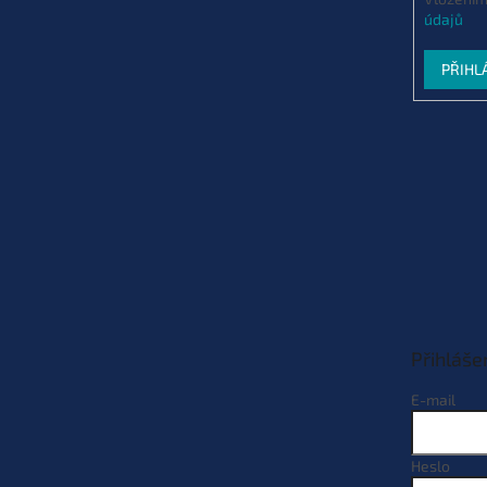
údajů
PŘIHL
Přihláše
E-mail
Heslo