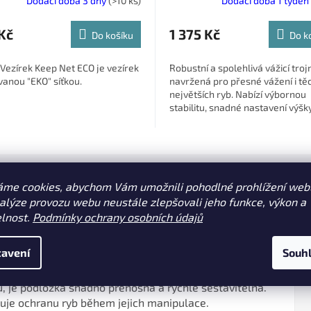
Dodací doba 3 dny
(>10 ks)
Dodací doba 1 týden
Kč
1 375 Kč
Do košíku
Do k
Vezírek Keep Net ECO je vezírek
Robustní a spolehlivá vážicí tro
vanou "EKO" síťkou.
navržená pro přesné vážení i tě
největších ryb. Nabízí výbornou
stabilitu, snadné nastavení výšk
výhodný poměr ceny a kvality.
ní informace
áme cookies, abychom Vám umožnili pohodlné prohlížení web
nalýze provozu webu neustále zlepšovali jeho funkce, výkon a
elnost.
Podmínky ochrany osobních údajů
avení
Souh
 volbou pro rybáře, kteří hledají bezpečnou a pohodlnou
. Díky promyšlené konstrukci a teleskopickým nohám,
hu, je podložka snadno přenosná a rychle sestavitelná.
čuje ochranu ryb během jejich manipulace.