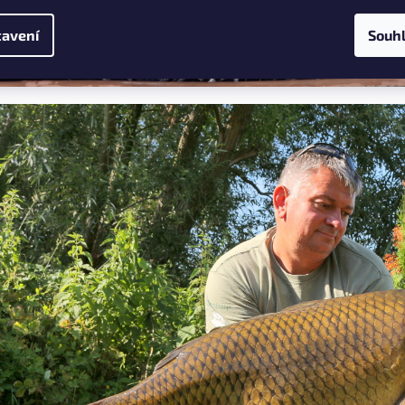
avení
Souh