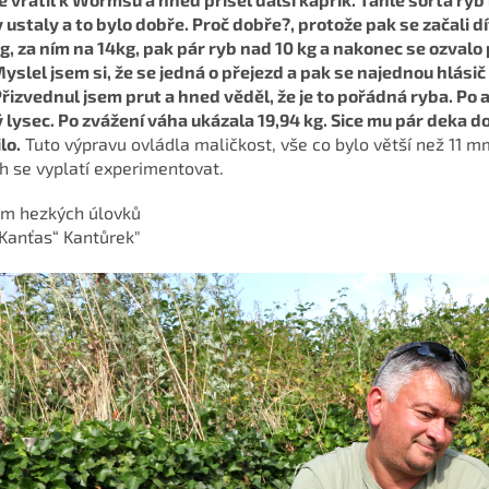
 ustaly a to bylo dobře. Proč dobře?, protože pak se začali dí
kg, za ním na 14kg, pak pár ryb nad 10 kg a nakonec se ozvalo
 Myslel jsem si, že se jedná o přejezd a pak se najednou hlásič
Přizvednul jsem prut a hned věděl, že je to pořádná ryba. Po
 lysec. Po zvážení váha ukázala 19,94 kg. Sice mu pár deka do
lo.
Tuto výpravu ovládla maličkost, vše co bylo větší než 11 mm
h se vyplatí experimentovat.
ím hezkých úlovků
„Kanťas“ Kantůrek"