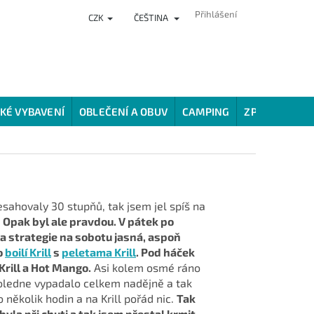
Přihlášení
CZK
ČEŠTINA
NKY
PRODEJNA
HODNOCENÍ OBCHODU
VĚRNOSTNÍ PROG
KÉ VYBAVENÍ
OBLEČENÍ A OBUV
CAMPING
ZPŮSOBY LOV
esahovaly 30 stupňů, tak jsem jel spíš na
.
Opak byl ale pravdou. V pátek po
yla strategie na sobotu jasná, aspoň
o
boilí Krill
s
peletama Krill
. Pod háček
 Krill a Hot Mango.
Asi kolem osmé ráno
opoledne vypadalo celkem nadějně a tak
několik hodin a na Krill pořád nic.
Tak
byla při chuti a tak jsem přestal krmit.