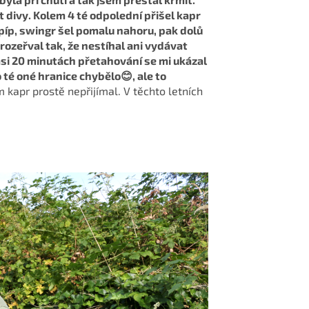
t divy. Kolem 4 té odpolední přišel kapr
 píp, swingr šel pomalu nahoru, pak dolů
 rozeřval tak, že nestíhal ani vydávat
 asi 20 minutách přetahování se mi ukázal
 té oné hranice chybělo😊, ale to
 kapr prostě nepřijímal. V těchto letních