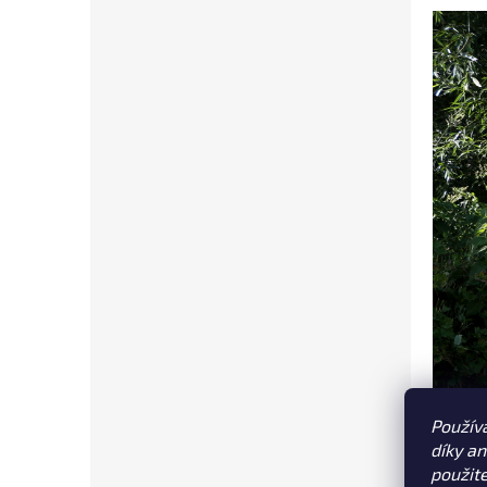
Použív
díky a
použit