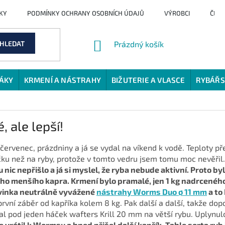
KY
PODMÍNKY OCHRANY OSOBNÍCH ÚDAJŮ
VÝROBCI
ČLÁ
NÁKUPNÍ
HLEDAT
Prázdný košík
KOŠÍK
JÁKY
KRMENÍ A NÁSTRAHY
BIŽUTERIE A VLASCE
RYBÁŘS
, ale lepší!
 červenec, prázdniny a já se vydal na víkend k vodě. Teploty př
ku než na ryby, protože v tomto vedru jsem tomu moc nevěřil
 nic nepřišlo a já si myslel, že ryba nebude aktivní. Proto b
ho menšího kapra. Krmení bylo pramalé, jen 1 kg nadrcenéh
vinka neutrálně vyvážené
nástrahy Worms Duo ø 11 mm
a to
 první záběr od kapříka kolem 8 kg. Pak další a další, takže d
al pod jeden háček wafters Krill 20 mm na větší rybu. Uplynulo 
e vrátil k Wormsu a hned přišel další kapřík. Tahle sorta ryb 