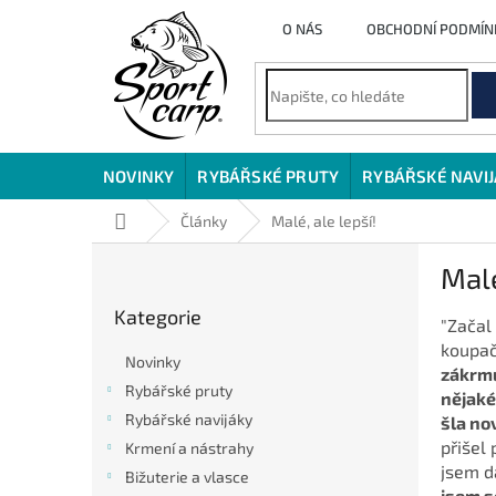
Přejít
O NÁS
OBCHODNÍ PODMÍN
na
obsah
NOVINKY
RYBÁŘSKÉ PRUTY
RYBÁŘSKÉ NAVI
Domů
Články
Malé, ale lepší!
P
Malé
o
Přeskočit
s
Kategorie
kategorie
"Začal
t
koupač
r
Novinky
zákrmu
a
Rybářské pruty
nějaké
n
Rybářské navijáky
šla no
n
přišel
í
Krmení a nástrahy
jsem d
p
Bižuterie a vlasce
jsem s