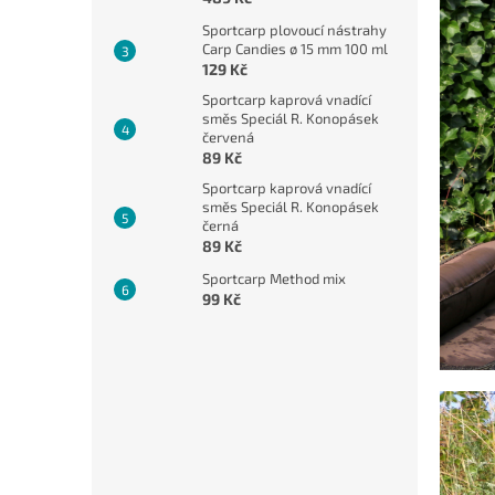
Sportcarp plovoucí nástrahy
Carp Candies ø 15 mm 100 ml
129 Kč
Sportcarp kaprová vnadící
směs Speciál R. Konopásek
červená
89 Kč
Sportcarp kaprová vnadící
směs Speciál R. Konopásek
černá
89 Kč
Sportcarp Method mix
99 Kč