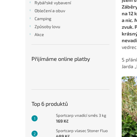
a
Rybářské vybavení
Záběry
n
Oblečení a obuv
na 12 
e
Camping
a nic.
l
zvuk. 
Způsoby lovu
krásný
Akce
nevadi
vedrec
Přijímáme online platby
S přán
Jarda 
Top 6 produktů
Sportcarp vnadící směs 3 kg
169 Kč
Sportcarp vlasec Stoner Fluo
489 Kč