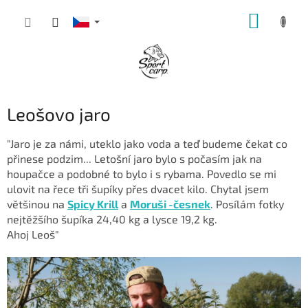
Přejít
NÁKUP
na
obsah
KOŠÍK
Leošovo jaro
"Jaro je za námi, uteklo jako voda a teď budeme čekat co
přinese podzim... Letošní jaro bylo s počasím jak na
houpačce a podobné to bylo i s rybama. Povedlo se mi
ulovit na řece tři šupíky přes dvacet kilo. Chytal jsem
většinou na
Spicy Krill
a
Moruši -česnek
. Posílám fotky
nejtěžšího šupíka 24,40 kg a lysce 19,2 kg.
Ahoj Leoš"