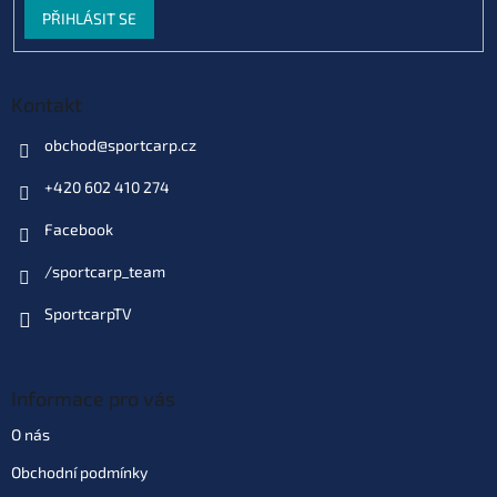
PŘIHLÁSIT SE
Kontakt
obchod
@
sportcarp.cz
+420 602 410 274
Facebook
/sportcarp_team
SportcarpTV
Informace pro vás
O nás
Obchodní podmínky