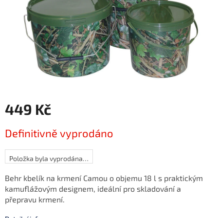
449 Kč
Měrná
Definitivně vyprodáno
cena:
Položka byla vyprodána…
Behr kbelík na krmení Camou o objemu 18 l s praktickým
kamuflážovým designem, ideální pro skladování a
přepravu krmení.