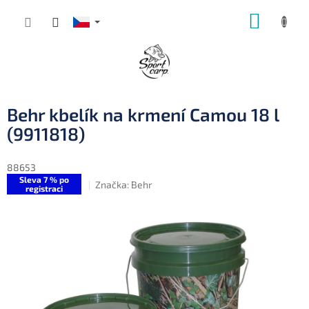
Přejít
NÁKUP
na
obsah
KOŠÍK
Behr kbelík na krmení Camou 18 l
(9911818)
88653
Sleva 7 % po
Značka:
Behr
registraci