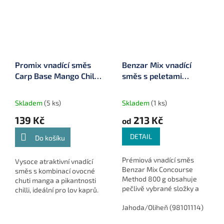
Promix vnadící směs
Benzar Mix vnadící
Carp Base Mango Chilli
směs s peletami
800 g (PMCBMC)
Concourse Method 800
g
Skladem
(5 ks)
Skladem
(1 ks)
139 Kč
213 Kč
od
DETAIL
Do košíku
Prémiová vnadící směs
Vysoce atraktivní vnadící
Benzar Mix Concourse
směs s kombinací ovocné
Method 800 g obsahuje
chuti manga a pikantnosti
pečlivě vybrané složky a
chilli, ideální pro lov kaprů.
pelety, které lákají ryby na
vaše loviště. Ideální na
Jahoda/Oliheň (98101114)
Čo
feederový i klasický