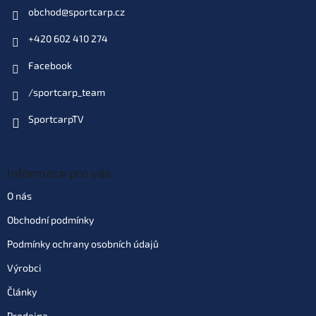
obchod
@
sportcarp.cz
+420 602 410 274
Facebook
/sportcarp_team
SportcarpTV
Informace pro vás
O nás
Obchodní podmínky
Podmínky ochrany osobních údajů
Výrobci
Články
Prodejna