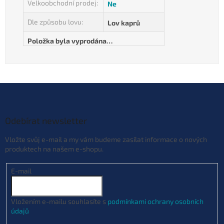
Velkoobchodní prodej
:
Ne
Dle způsobu lovu
:
Lov kaprů
Položka byla vyprodána…
Z
á
p
a
Odebírat newsletter
t
Vložte svůj e-mail a my vám budeme zasílat informace o nových
í
produktech na našem e-shopu.
E-mail
Vložením e-mailu souhlasíte s
podmínkami ochrany osobních
údajů