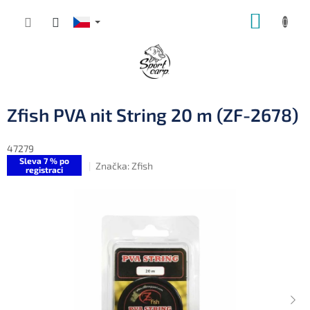
Přejít
NÁKUP
na
obsah
KOŠÍK
Zfish PVA nit String 20 m (ZF-2678)
47279
Sleva 7 % po
Značka:
Zfish
registraci