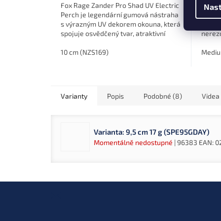
Fox Rage Zander Pro Shad UV Electric
Fox Ra
Nast
Perch je legendární gumová nástraha
přidáv
s výrazným UV dekorem okouna, která
chrast
spojuje osvědčený tvar, atraktivní
nerezo
pohyb a vysokou účinnost při lovu...
do jak
10 cm (NZS169)
Mediu
Varianty
Popis
Podobné (8)
Videa 
Varianta: 9,5 cm 17 g (SPE95GDAY)
Momentálně nedostupné
| 96383
EAN:
0
Z
á
p
a