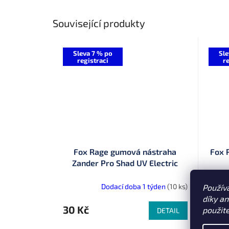
Související produkty
Sleva 7 % po
Sle
registraci
re
Fox Rage gumová nástraha
Fox R
Zander Pro Shad UV Electric
perch
Dodací doba 1 týden
(10 ks)
Použív
díky a
30 Kč
87 K
použit
DETAIL