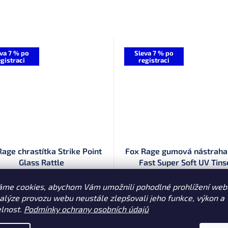
va 7 % po
Sleva 7 % po
gistraci
registraci
age chrastítka Strike Point
Fox Rage gumová nástraha 
Glass Rattle
Fast Super Soft UV Tins
Dodací doba 1 týden
(10 ks)
Dodací doba 1 týden
áme cookies, abychom Vám umožnili pohodlné prohlížení web
nalýze provozu webu neustále zlepšovali jeho funkce, výkon a
č
80 Kč
elnost.
Podmínky ochrany osobních údajů
od
DETAIL
DE