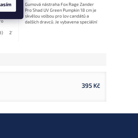
 Fast
lasím
Gumová nástraha Fox Rage Zander
kkým
Pro Shad UV Green Pumpkin 18 cm je
prvky
skvělou volbou pro lov candátů a
ro
dalších dravců. Je vybavena speciální
.
UV aktivitou, která ji činí vysoce...
8)
21 cm (NSC184)
395 Kč