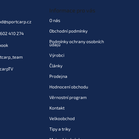
Informace pro vás
O nás
od
@
sportcarp.cz
Obchodní podmínky
602 410 274
Podmínky ochrany osobních
údajů
book
Výrobci
tcarp_team
Články
carpTV
Prodejna
Hodnocení obchodu
Věrnostní program
Kontakt
Velkoobchod
Tipy a triky