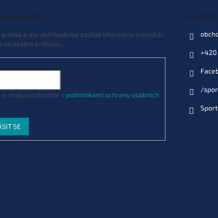
 newsletter
Kontakt
obch
j e-mail a my vám budeme zasílat informace o nových
h na našem e-shopu.
+420 
Face
/spor
 e-mailu souhlasíte s
podmínkami ochrany osobních
Sport
ÁSIT SE