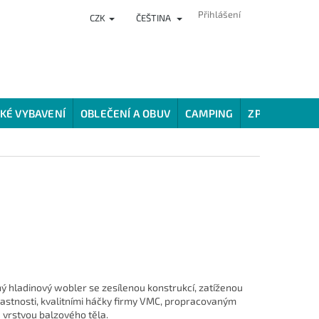
Přihlášení
CZK
ČEŠTINA
NKY
PRODEJNA
HODNOCENÍ OBCHODU
VĚRNOSTNÍ PROG
KÉ VYBAVENÍ
OBLEČENÍ A OBUV
CAMPING
ZPŮSOBY LOV
aný hladinový wobler se zesílenou konstrukcí, zatíženou
vlastnosti, kvalitními háčky firmy VMC, propracovaným
 vrstvou balzového těla.