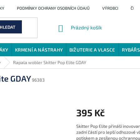
KY
PODMÍNKY OCHRANY OSOBNÍCH ÚDAJŮ
VÝROBCI
ČLÁ
NÁKUPNÍ
HLEDAT
Prázdný košík
KOŠÍK
JÁKY
KRMENÍ A NÁSTRAHY
BIŽUTERIE A VLASCE
RYBÁŘS
y
Rapala wobler Skitter Pop Elite GDAY
lite GDAY
96383
395 Kč
Měrná
Skitter Pop Elite přináší inovov
cena:
zadní částí pro lepší odhozové 
potiskem a zesílenou ochrannou