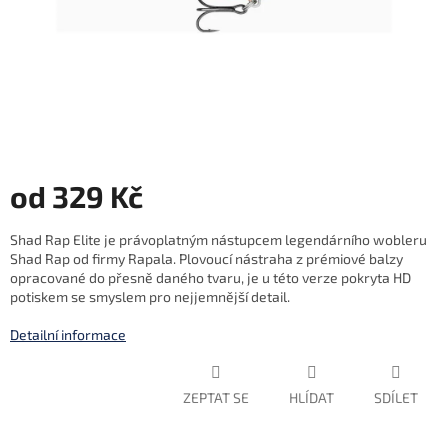
od
329 Kč
Měrná
Shad Rap Elite je právoplatným nástupcem legendárního wobleru
cena:
Shad Rap od firmy Rapala. Plovoucí nástraha z prémiové balzy
opracované do přesně daného tvaru, je u této verze pokryta HD
potiskem se smyslem pro nejjemnější detail.
Detailní informace
ZEPTAT SE
HLÍDAT
SDÍLET