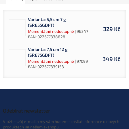
Varianta: 5,5 cm 7 g
(SRE55GDFT)
329 Kč
Momentálně nedostupné
| 96347
EAN:
022677338828
Varianta: 7,5 cm 12 g
(SRE75GDFT)
349 Kč
Momentálně nedostupné
| 97099
EAN:
022677339153
Z
á
p
a
Odebírat newsletter
t
Vložte svůj e-mail a my vám budeme zasílat informace o nových
í
produktech na našem e-shopu.