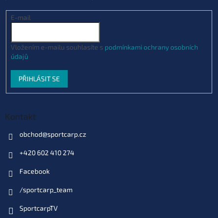
E-mail
Vložením e-mailu souhlasíte s
podmínkami ochrany osobních
údajů
PŘIHLÁSIT SE
Kontakt
obchod
@
sportcarp.cz
+420 602 410 274
Facebook
/sportcarp_team
SportcarpTV