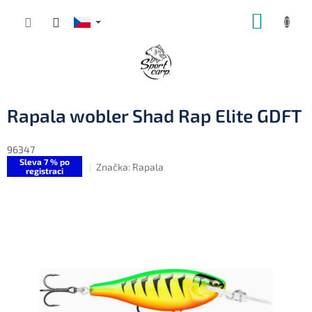
Přejít
NÁKUP
na
obsah
KOŠÍK
Rapala wobler Shad Rap Elite GDFT
96347
Sleva 7 % po
Značka:
Rapala
registraci