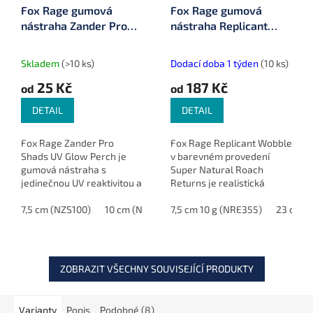
Fox Rage gumová
Fox Rage gumová
nástraha Zander Pro
nástraha Replicant
Shads UV Glow Perch
Wobble Super Natural
Roach Returns
Skladem
(>10 ks)
Dodací doba 1 týden
(10 ks)
25 Kč
187 Kč
od
od
DETAIL
DETAIL
Fox Rage Zander Pro
Fox Rage Replicant Wobble
Shads UV Glow Perch je
v barevném provedení
gumová nástraha s
Super Natural Roach
jedinečnou UV reaktivitou a
Returns je realistická
přirozeným designem
gumová nástraha s
napodobujícím okouna, díky
7,5 cm (NZS100)
10 cm (NZS103)
přirozeným chodem, která
7,5 cm 10 g (NRE355)
12 cm (NZS106)
14 cm (NZ
23 cm 1
čemuž je ideální volbou pro
je ideální pro lov štik,
lov candátů,...
candátů a sumců.
ZOBRAZIT VŠECHNY SOUVISEJÍCÍ PRODUKTY
Varianty
Popis
Podobné (8)