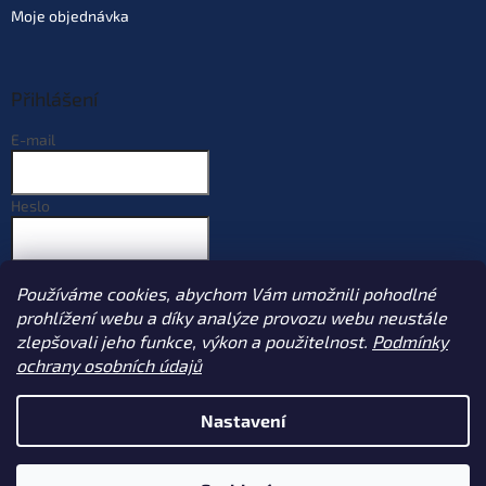
Moje objednávka
Přihlášení
E-mail
Heslo
PŘIHLÁSIT SE
Používáme cookies, abychom Vám umožnili pohodlné
Nová registrace
Zapomenuté heslo
prohlížení webu a díky analýze provozu webu neustále
zlepšovali jeho funkce, výkon a použitelnost.
Podmínky
ochrany osobních údajů
Vytvořil Shoptet
Nastavení
Copyright 2026
Sportcarp.cz
. Všechna práva vyhrazena.
Upravit