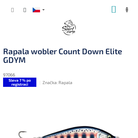
Přejít
NÁKUP
na
obsah
KOŠÍK
Rapala wobler Count Down Elite
GDYM
97066
Sleva 7 % po
Značka:
Rapala
registraci