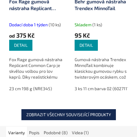
Fox Rage gumová
Behr gumová nástraha
nástraha Replicant
Trendex MinnoTail
Common Carp
Dodací doba 1 týden
(10 ks)
Skladem
(1 ks)
375 Kč
95 Kč
od
DETAIL
DETAIL
Fox Rage gumová nástraha
Gumová nástraha Trendex
Replicant Common Carp je
MinnoTail kombinuje
skvělou volbou pro lov
klasickou gumovou rybku s
kaprů. Díky realistickému
twisterovým ocáskem, což
designu a novému postroji
jí dodává neodolatelný
s háčky na obou stranách
23 cm 198 g (NRE345)
pohyb. Byla testována po
3 ks 11 cm barva 02 (6027111)
je ideální pro rybáře,...
celé Evropě, přičemž
dosahovala...
ZOBRAZIT VŠECHNY SOUVISEJÍCÍ PRODUKTY
Varianty
Popis
Podobné (8)
Videa (1)