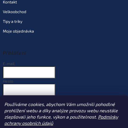
Kontakt
Velkoobchod
Tipy a triky
Moje objednávka
Přihlášení
E-mail
Heslo
PŘIHLÁSIT SE
Používáme cookies, abychom Vám umožnili pohodlné
Nová registrace
Zapomenuté heslo
prohlížení webu a díky analýze provozu webu neustále
zlepšovali jeho funkce, výkon a použitelnost.
Podmínky
ochrany osobních údajů