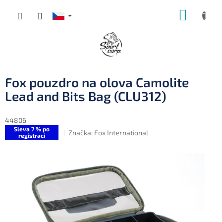
Přejít
NÁKUP
na
obsah
KOŠÍK
Fox pouzdro na olova Camolite
Lead and Bits Bag (CLU312)
44806
Sleva 7 % po
Značka:
Fox International
registraci