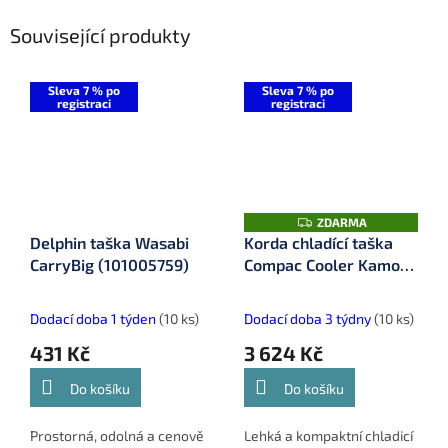
Související produkty
Sleva 7 % po
Sleva 7 % po
registraci
registraci
Z
ZDARMA
D
Delphin taška Wasabi
Korda chladící taška
A
CarryBig (101005759)
Compac Cooler Kamo
R
M
14 l (KLUG74)
A
Dodací doba 1 týden
(10 ks)
Dodací doba 3 týdny
(10 ks)
431 Kč
3 624 Kč
Do košíku
Do košíku
Prostorná, odolná a cenově
Lehká a kompaktní chladicí