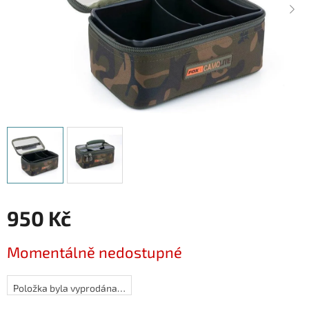
950 Kč
Měrná
Momentálně nedostupné
cena:
Položka byla vyprodána…