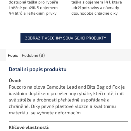
dostupná taška pro rybáře
taška s objemem 14 l, která
i běžné použití. S objemem
udrží potraviny a návnady
44 litrů a reflexními prvky
dlouhodobě chladné díky
je ideální na každou
špičkové izolaci a
výpravu.
voděodolným zipům.
Ideální na delší výpravy.
ZOBRAZIT VŠECHNY SOUVISEJÍCÍ PRODUKTY
Popis
Podobné (8)
Detailní popis produktu
Úvod:
Pouzdro na olova Camolite Lead and Bits Bag od Fox je
ideálním doplňkem pro všechny rybáře, kteří chtějí mít
své zátěže a drobnosti přehledně uspořádané a
chráněné. Díky pevné plastové vložce a kvalitnímu
materiálu se vyhnete deformacím.
Klíčové vlastnosti: