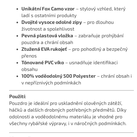
Unikátní Fox Camo vzor
– stylový vzhled, který
ladí s ostatními produkty
Dvojité vysoce odolné zipy
– pro dlouhou
životnost a spolehlivost
Pevná plastová vložka
– zabraňuje prohýbání
pouzdra a chrání obsah
Ztužená EVA rukojeť
– pro pohodlný a bezpečný
přenos
Tónované PVC víko
– usnadňuje identifikaci
obsahu
100% voděodolný 500 Polyester
– chrání obsah i
v nepříznivých podmínkách
Použití:
Pouzdro je ideální pro uskladnění olověných zátěží,
háčků a dalších drobných potřebných předmětů. Díky
odolnosti a voděodolnému materiálu je vhodné pro
všechny rybářské výpravy, i v náročných podmínkách.