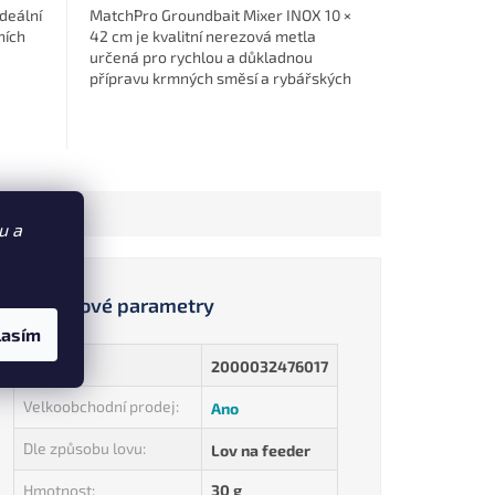
ideální
MatchPro Groundbait Mixer INOX 10 ×
ních
42 cm je kvalitní nerezová metla
určená pro rychlou a důkladnou
přípravu krmných směsí a rybářských
hlín. Umožňuje snadné rozmíchání
směsi...
u a
Doplňkové parametry
lasím
EAN
:
2000032476017
Velkoobchodní prodej
:
Ano
Dle způsobu lovu
:
Lov na feeder
Hmotnost
:
30 g