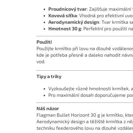
Proudnicový tvar
: Zajišťuje maximální
Kovová síťka
: Vhodná pro efektivní uv
Aerodynamický design
: Tvar krmítka s
Hmotnost 30 g
: Perfektní pro použití n
Použití
Použijte krmítko při lovu na dlouhé vzdálen
kde je potřeba přesně a daleko nahodit návna
vod.
Tipy a triky
Vyzkoušejte různé hmotnosti krmítek, 
Pro maximální dosah doporučujeme použí
Náš názor
Flagman Bullet Horizont 30 g je krmítko, kte
Aerodynamický design a těžiště krmítka z něj 
techniku feederového lovu na dlouhé vzdálen