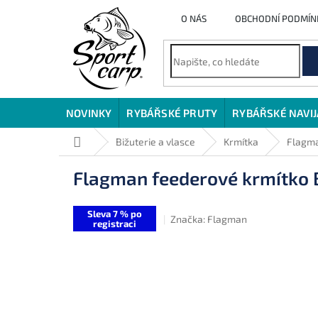
Přejít
O NÁS
OBCHODNÍ PODMÍN
na
obsah
NOVINKY
RYBÁŘSKÉ PRUTY
RYBÁŘSKÉ NAVI
Domů
Bižuterie a vlasce
Krmítka
Flagma
Flagman feederové krmítko 
Sleva 7 % po
Značka:
Flagman
registraci