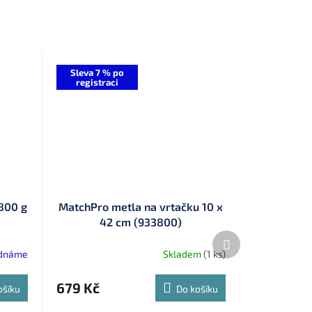
Sleva 7 % po
registraci
 800 g
MatchPro metla na vrtačku 10 x
42 cm (933800)
Další
produkt
ednáme
Skladem
(1 ks)
679 Kč
ošíku
Do košíku