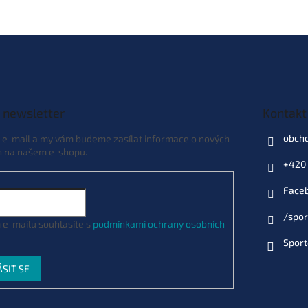
 newsletter
Kontakt
obch
j e-mail a my vám budeme zasílat informace o nových
h na našem e-shopu.
+420 
Face
/spor
 e-mailu souhlasíte s
podmínkami ochrany osobních
Sport
ÁSIT SE