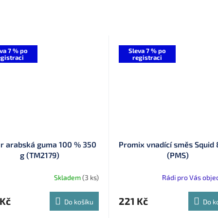
va 7 % po
Sleva 7 % po
gistraci
registraci
r arabská guma 100 % 350
Promix vnadící směs Squid
g (TM2179)
(PMS)
Skladem
(3 ks)
Rádi pro Vás obj
 Kč
221 Kč
Do košíku
Do k