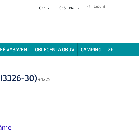
Přihlášení
CZK
ČEŠTINA
NKY
PRODEJNA
HODNOCENÍ OBCHODU
VĚRNOSTNÍ PROG
KÉ VYBAVENÍ
OBLEČENÍ A OBUV
CAMPING
ZPŮSOBY LOV
BH3326-30)
94225
náme