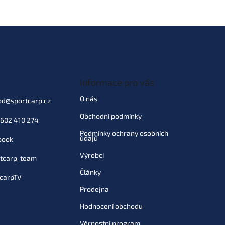
Informace pro vás
O nás
od
@
sportcarp.cz
Obchodní podmínky
602 410 274
Podmínky ochrany osobních
údajů
book
Výrobci
tcarp_team
Články
carpTV
Prodejna
Hodnocení obchodu
Věrnostní program