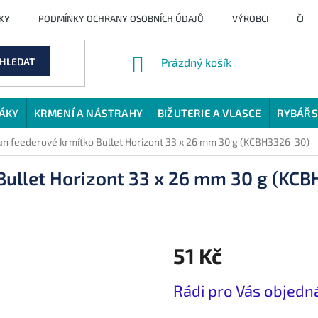
KY
PODMÍNKY OCHRANY OSOBNÍCH ÚDAJŮ
VÝROBCI
ČLÁ
NÁKUPNÍ
HLEDAT
Prázdný košík
KOŠÍK
JÁKY
KRMENÍ A NÁSTRAHY
BIŽUTERIE A VLASCE
RYBÁŘS
n feederové krmítko Bullet Horizont 33 x 26 mm 30 g (KCBH3326-30)
Bullet Horizont 33 x 26 mm 30 g (KC
51 Kč
Měrná
Rádi pro Vás objed
cena: