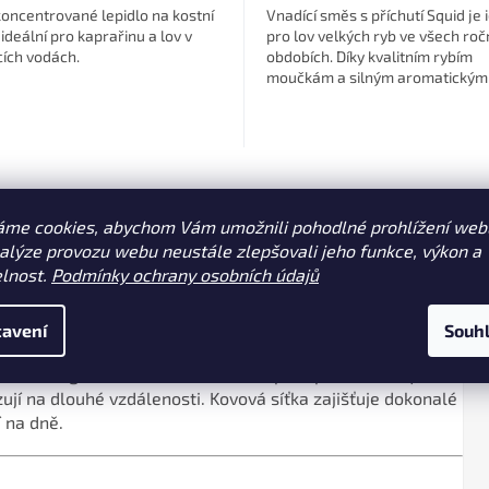
koncentrované lepidlo na kostní
Vnadící směs s příchutí Squid je 
 ideální pro kaprařinu a lov v
pro lov velkých ryb ve všech roč
ích vodách.
obdobích. Díky kvalitním rybím
moučkám a silným aromatickým
složkám je velmi účinná při lovu.
s Gardons (velká plotice) (231)
áme cookies, abychom Vám umožnili pohodlné prohlížení web
nalýze provozu webu neustále zlepšovali jeho funkce, výkon a
elnost.
Podmínky ochrany osobních údajů
avení
Souh
pro daleké a přesné nahazování, ideální pro rybáře, kteří
mu designu a těžišti umístěnému pro optimální let je toto
izují na dlouhé vzdálenosti. Kovová síťka zajišťuje dokonalé
í na dně.