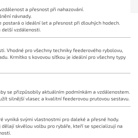
 vzdálenost a přesnost při nahazování.
olnění návnady.
e postará o ideální let a přesnost při dlouhých hodech.
a delší vzdálenosti.
osti. Vhodné pro všechny techniky feederového rybolovu,
du. Krmítko s kovovou síťkou je ideální pro všechny typy
aby se přizpůsobily aktuálním podmínkám a vzdálenostem.
t silnější vlasec a kvalitní feederovou prutovou sestavu.
ré vyniká svými vlastnostmi pro daleké a přesné hody.
dělají skvělou volbu pro rybáře, kteří se specializují na
osti.