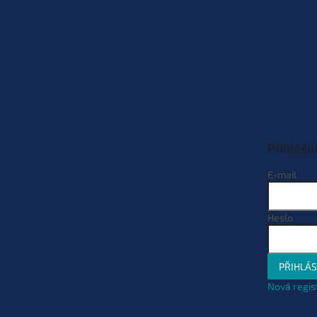
Přihláše
E-mail
Heslo
PŘIHLÁS
Nová regis