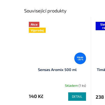
Související produkty
Akce
Sle
re
Výprodej
175 Kč
–20 %
Sensas Aromix 500 ml
Timá
Skladem
(1 ks)
140 Kč
238
DETAIL