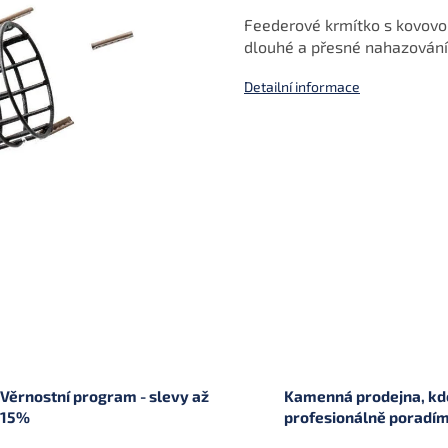
Feederové krmítko s kovovou
dlouhé a přesné nahazování
Detailní informace
Věrnostní program - slevy až
Kamenná prodejna, kde
15%
profesionálně poradí