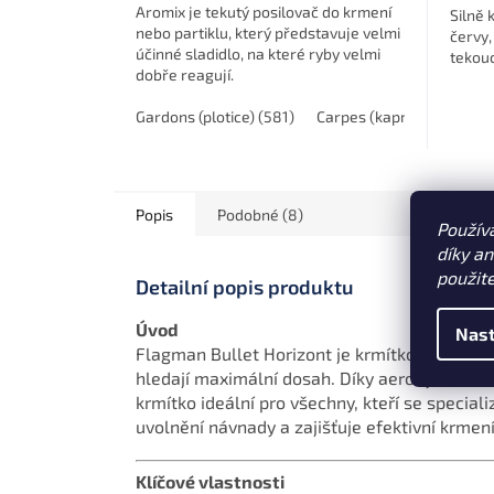
Aromix je tekutý posilovač do krmení
Silně 
nebo partiklu, který představuje velmi
červy,
účinné sladidlo, na které ryby velmi
tekouc
dobře reagují.
Gardons (plotice) (581)
Carpes (kapr) (171)
Gro
Popis
Podobné (8)
Použív
díky a
použit
Detailní popis produktu
Úvod
Nast
Flagman Bullet Horizont je krmítko navržené 
hledají maximální dosah. Díky aerodynamické
krmítko ideální pro všechny, kteří se special
uvolnění návnady a zajišťuje efektivní krmen
Klíčové vlastnosti