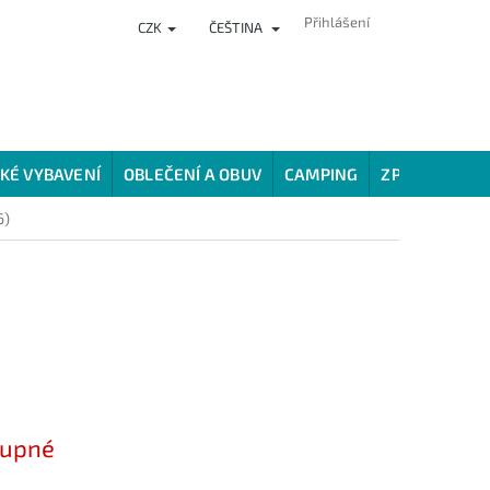
Přihlášení
CZK
ČEŠTINA
NKY
PRODEJNA
HODNOCENÍ OBCHODU
VĚRNOSTNÍ PROG
KÉ VYBAVENÍ
OBLEČENÍ A OBUV
CAMPING
ZPŮSOBY LOV
6)
tupné