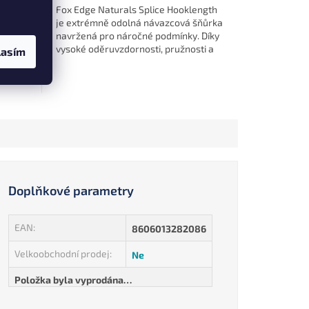
a na
Fox Edge Naturals Splice Hooklength
mní
je extrémně odolná návazcová šňůrka
navržená pro náročné podmínky. Díky
vysoké oděruvzdornosti, pružnosti a
lasím
zelené barvě skvěle splývá s...
0,90 mm 120 kg (4702740)
ø 1,10 mm 158 kg (4702764)
Doplňkové parametry
EAN
:
8606013282086
Velkoobchodní prodej
:
Ne
Položka byla vyprodána…