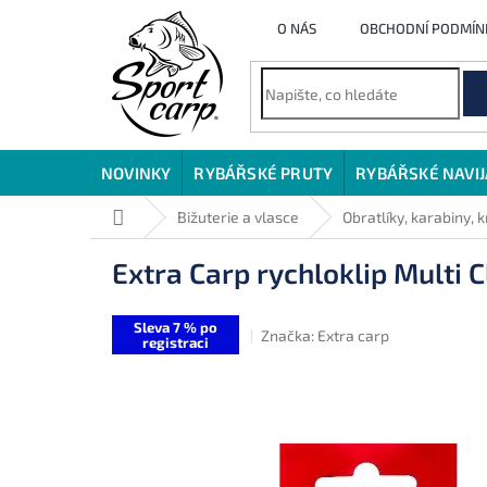
Přejít
O NÁS
OBCHODNÍ PODMÍN
na
obsah
NOVINKY
RYBÁŘSKÉ PRUTY
RYBÁŘSKÉ NAVI
Domů
Bižuterie a vlasce
Obratlíky, karabiny, 
Extra Carp rychloklip Multi C
Sleva 7 % po
Značka:
Extra carp
registraci