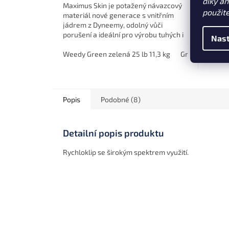
díky a
Maximus Skin je potažený návazcový
Nevos
použit
materiál nové generace s vnitřním
délce 
jádrem z Dyneemy, odolný vůči
spoleh
porušení a ideální pro výrobu tuhých i
docház
Nast
kombinovaných návazců.
nahoze
Weedy Green zelená 25 lb 11,3 kg
Gravel Brown h
prezen
Popis
Podobné (8)
Detailní popis produktu
Rychloklip se širokým spektrem využití.