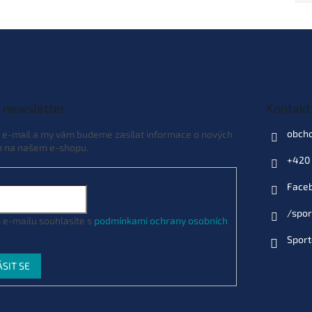
 newsletter
Kontakt
obch
j e-mail a my vám budeme zasílat informace o nových
h na našem e-shopu.
+420 
Face
/spor
 e-mailu souhlasíte s
podmínkami ochrany osobních
Sport
ÁSIT SE