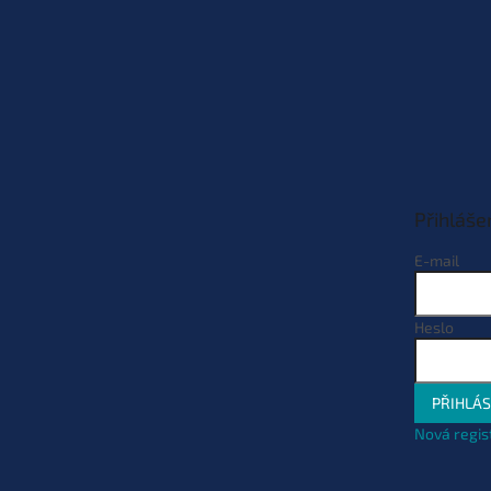
Přihláše
E-mail
Heslo
PŘIHLÁS
Nová regis