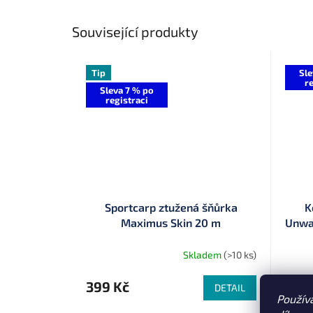
Související produkty
Tip
Sle
re
Sleva 7 % po
registraci
Sportcarp ztužená šňůrka
K
Maximus Skin 20 m
Unwa
Skladem
(>10 ks)
399 Kč
162 
DETAIL
Použív