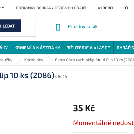
KY
PODMÍNKY OCHRANY OSOBNÍCH ÚDAJŮ
VÝROBCI
ČLÁ
NÁKUPNÍ
HLEDAT
Prázdný košík
KOŠÍK
JÁKY
KRMENÍ A NÁSTRAHY
BIŽUTERIE A VLASCE
RYBÁŘS
kroužky
Karabinky
Extra Carp rychloklip Multi Clip 10 ks (208
lip 10 ks (2086)
46414
35 Kč
Měrná
Momentálně nedos
cena: