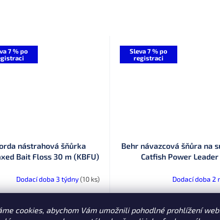
va 7 % po
Sleva 7 % po
gistraci
registraci
orda nástrahová šňůrka
Behr návazcová šňůra na 
xed Bait Floss 30 m (KBFU)
Catfish Power Leader
Dodací doba 3 týdny
(10 ks)
Dodací doba 2 
109 Kč
Kč
od
DE
Do košíku
áme cookies, abychom Vám umožnili pohodlné prohlížení web