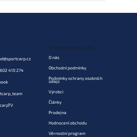
Informace pro vás
O nás
od
@
sportcarp.cz
Obchodní podmínky
602 410 274
Podmínky ochrany osobních
údajů
book
Výrobci
tcarp_team
Články
carpTV
Prodejna
Hodnocení obchodu
Věrnostní program