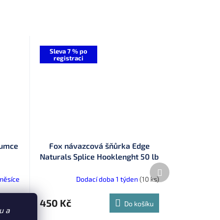
Sleva 7 % po
registraci
sumce
Fox návazcová šňůrka Edge
Naturals Splice Hooklenght 50 lb
20 m (CAC897)
Další
produkt
měsíce
Dodací doba 1 týden
(10 ks)
450 Kč
TAIL
Do košíku
u a