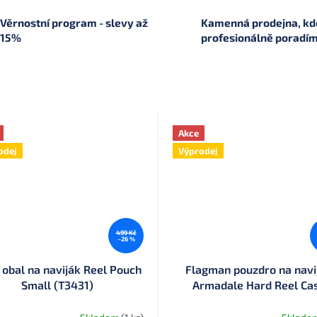
Věrnostní program - slevy až
Kamenná prodejna, kde
15%
profesionálně poradí
Akce
odej
Výprodej
499 Kč
–26 %
 obal na naviják Reel Pouch
Flagman pouzdro na navi
Small (T3431)
Armadale Hard Reel Ca
(ARMRC)