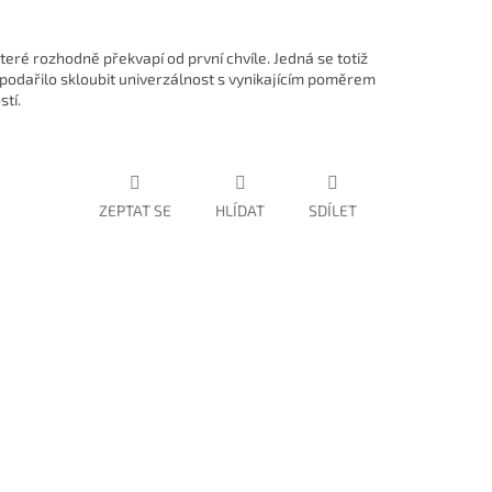
teré rozhodně překvapí od první chvíle. Jedná se totiž
 podařilo skloubit univerzálnost s vynikajícím poměrem
tí.
ZEPTAT SE
HLÍDAT
SDÍLET