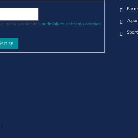
Face
/spor
 e-mailu souhlasíte s
podmínkami ochrany osobních
Sport
ÁSIT SE
ní