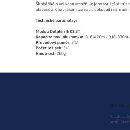
Široká škála velikostí umožňuje jeho využití při růz
plavanou. K navijákům lze navíc dokoupit i náhradní
Technické parametry:
Model: Delphin INKS 3T
Kapacita navijáku mm/m:
0,16-420m / 0,18-330m 
Převodový poměr:
5.1:1
Počet ložisek:
3+1
Hmotnost:
260g
Z
á
p
a
t
Odebírat
í
Vložte svů
produktec