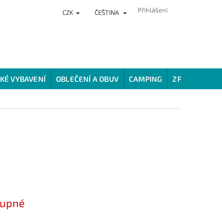
Přihlášení
CZK
ČEŠTINA
NKY
PRODEJNA
HODNOCENÍ OBCHODU
VĚRNOSTNÍ PROG
KÉ VYBAVENÍ
OBLEČENÍ A OBUV
CAMPING
ZPŮSOBY LOV
tupné