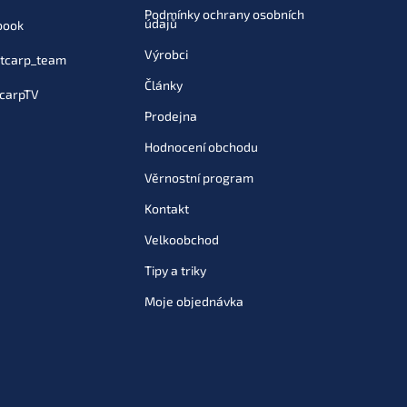
Podmínky ochrany osobních
údajů
book
Výrobci
tcarp_team
Články
carpTV
Prodejna
Hodnocení obchodu
Věrnostní program
Kontakt
Velkoobchod
Tipy a triky
Moje objednávka