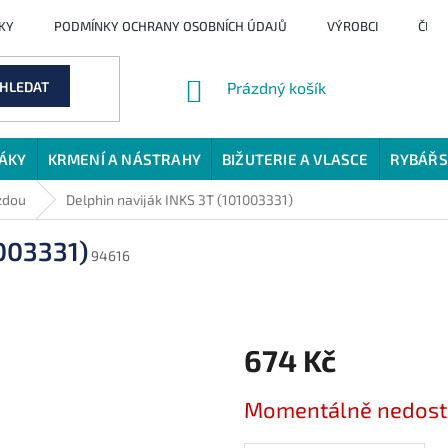
KY
PODMÍNKY OCHRANY OSOBNÍCH ÚDAJŮ
VÝROBCI
ČLÁ
NÁKUPNÍ
HLEDAT
Prázdný košík
KOŠÍK
JÁKY
KRMENÍ A NÁSTRAHY
BIŽUTERIE A VLASCE
RYBÁŘS
zdou
Delphin naviják INKS 3T (101003331)
1003331)
94616
674 Kč
Měrná
Momentálně nedos
cena: