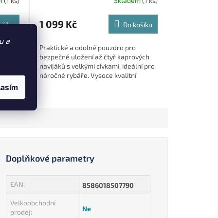
m
(1 ks)
Skladem
(1 ks)
1 099 Kč
ošíku
Do košíku
u a
Praktické a odolné pouzdro pro
ijáku.
bezpečné uložení až čtyř kaprových
navijáků s velkými cívkami, ideální pro
náročné rybáře. Vysoce kvalitní
pouzdro na čtyři velké navijáky s...
lasím
Doplňkové parametry
EAN
:
8586018507790
Velkoobchodní
Ne
prodej
: