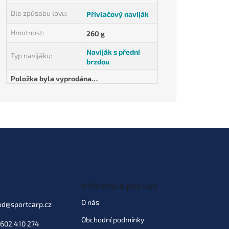
Dle způsobu lovu
:
Přívlačový naviják
Hmotnost
:
260 g
Naviják s přední
Typ navijáku
:
brzdou
Položka byla vyprodána…
Informace pro vás
O nás
od
@
sportcarp.cz
Obchodní podmínky
602 410 274