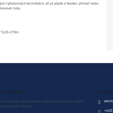
ných rybolovných technikách, ať už půjde o feeder, přívlač nebo
 kovové cívky.
/ 0,20-270m
 newsletter
Kontakt
obch
j e-mail a my vám budeme zasílat informace o nových
h na našem e-shopu.
+420 