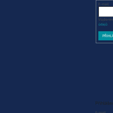
E-mail
Vložením
údajů
PŘIHL
Přihláše
E-mail