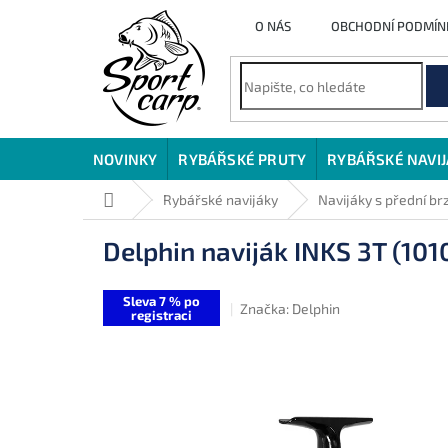
Přejít
O NÁS
OBCHODNÍ PODMÍN
na
obsah
NOVINKY
RYBÁŘSKÉ PRUTY
RYBÁŘSKÉ NAVI
Domů
Rybářské navijáky
Navijáky s přední br
Delphin naviják INKS 3T (10
Sleva 7 % po
Značka:
Delphin
registraci