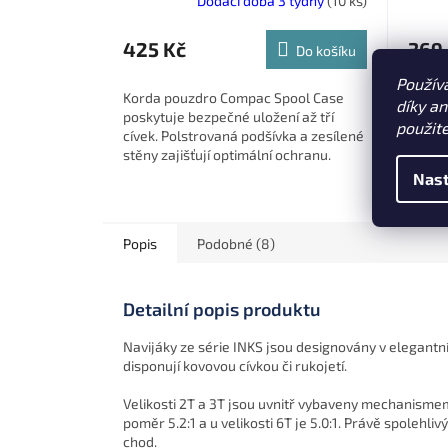
Dodací doba 3 týdny
(10 ks)
425 Kč
369
Do košíku
Použív
Korda pouzdro Compac Spool Case
Prakti
díky a
poskytuje bezpečné uložení až tří
který 
použit
cívek. Polstrovaná podšívka a zesílené
případ
stěny zajišťují optimální ochranu.
najed
Kompatibilní se 45 mm big pit...
Nast
Popis
Podobné (8)
Detailní popis produktu
Navijáky ze série INKS jsou designovány v elegantní
disponují kovovou cívkou či rukojetí.
Velikosti 2T a 3T jsou uvnitř vybaveny mechanisme
poměr 5.2:1 a u velikosti 6T je 5.0:1. Právě spolehli
chod.