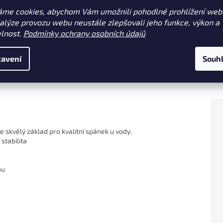
ška na lehátko Camolite
Praktický a prostorný organizér
áme cookies, abychom Vám umožnili pohodlné prohlížení web
ir Carrybag je navržena pro
efektivní ukládání rybářských po
nalýze provozu webu neustále zlepšovali jeho funkce, výkon a
čné a pohodlné přenášení
osobních věcí. Ideální pro připev
elnost.
Podmínky ochrany osobních údajů
tních lehátek. S kvalitním
židli nebo lehátku.
rováním a odolným materiálem
lním...
avení
Souh
 skvělý základ pro kvalitní spánek u vody.
stabilita
ou