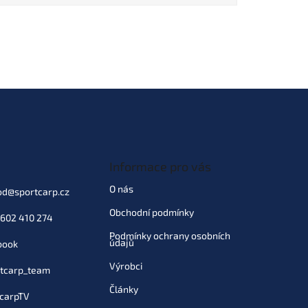
Informace pro vás
O nás
od
@
sportcarp.cz
Obchodní podmínky
602 410 274
Podmínky ochrany osobních
údajů
book
Výrobci
tcarp_team
Články
carpTV