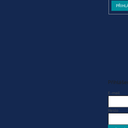
PŘIHL
Přihláše
E-mail
Heslo