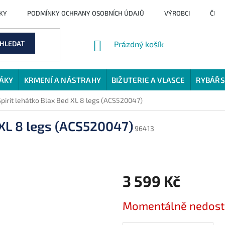
KY
PODMÍNKY OCHRANY OSOBNÍCH ÚDAJŮ
VÝROBCI
ČLÁ
NÁKUPNÍ
HLEDAT
Prázdný košík
KOŠÍK
JÁKY
KRMENÍ A NÁSTRAHY
BIŽUTERIE A VLASCE
RYBÁŘS
pirit lehátko Blax Bed XL 8 legs (ACS520047)
 XL 8 legs (ACS520047)
96413
3 599 Kč
Měrná
Momentálně nedos
cena: