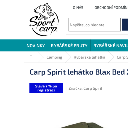
Přejít
O NÁS
OBCHODNÍ PODMÍN
na
obsah
NOVINKY
RYBÁŘSKÉ PRUTY
RYBÁŘSKÉ NAVI
Domů
Camping
Rybářská lehátka
Carp S
Carp Spirit lehátko Blax Bed
Sleva 7 % po
Značka:
Carp Spirit
registraci