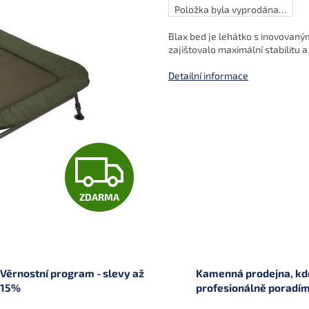
Položka byla vyprodána…
Blax bed je lehátko s inovovaný
zajištovalo maximální stabilitu 
Detailní informace
Z
ZDARMA
D
A
Věrnostní program - slevy až
Kamenná prodejna, kde
15%
profesionálně poradí