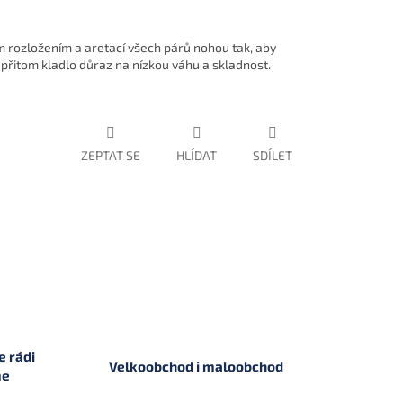
m rozložením a aretací všech párů nohou tak, aby
a přitom kladlo důraz na nízkou váhu a skladnost.
ZEPTAT SE
HLÍDAT
SDÍLET
 rádi
Velkoobchod i maloobchod
me