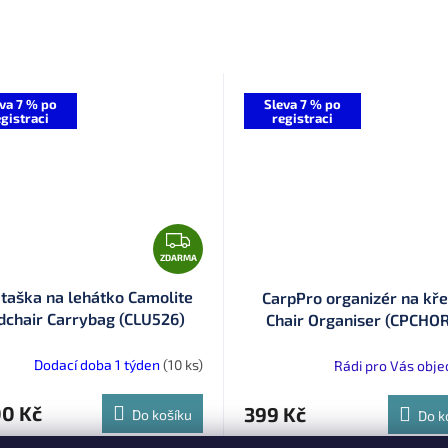
R
M
va 7 % po
Sleva 7 % po
gistraci
registraci
A
Z
D
ZDARMA
A
 taška na lehátko Camolite
CarpPro organizér na kře
R
dchair Carrybag (CLU526)
Chair Organiser (CPCHO
M
A
Dodací doba 1 týden
(10 ks)
Rádi pro Vás obj
00 Kč
399 Kč
Do košíku
Do k