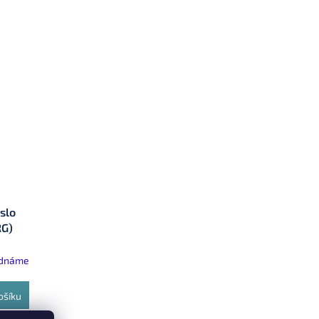
slo
RG)
ednáme
ošíku