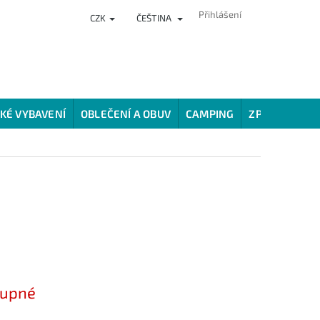
Přihlášení
CZK
ČEŠTINA
NKY
PRODEJNA
HODNOCENÍ OBCHODU
VĚRNOSTNÍ PROG
KÉ VYBAVENÍ
OBLEČENÍ A OBUV
CAMPING
ZPŮSOBY LOV
tupné