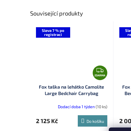
Související produkty
Sleva 7 % po
Sle
registraci
re
Z
D
ZDARMA
A
Fox taška na lehátko Camolite
Fox
R
Large Bedchair Carrybag
Be
M
(CLU527)
A
Dodací doba 1 týden
(10 ks)
2 125 Kč
2 0
Do košíku