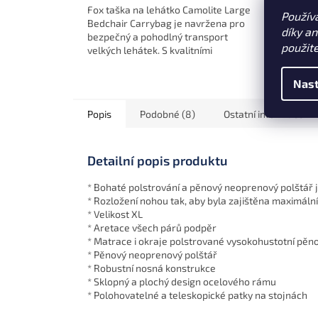
Fox taška na lehátko Camolite Large
Fox ta
Použív
Bedchair Carrybag je navržena pro
Bedcha
díky a
bezpečný a pohodlný transport
bezpe
použit
velkých lehátek. S kvalitními
kompak
polstrovanými rukojeťmi,
polst
odepínatelným ramenním...
je ideá
Nast
Popis
Podobné (8)
Ostatní informace
Detailní popis produktu
* Bohaté polstrování a pěnový neoprenový polštář je
* Rozložení nohou tak, aby byla zajištěna maximální 
* Velikost XL
* Aretace všech párů podpěr
* Matrace i okraje polstrované vysokohustotní pěn
* Pěnový neoprenový polštář
* Robustní nosná konstrukce
* Sklopný a plochý design ocelového rámu
* Polohovatelné a teleskopické patky na stojnách