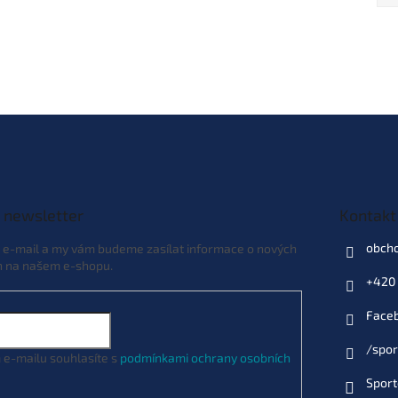
 newsletter
Kontakt
obch
j e-mail a my vám budeme zasílat informace o nových
h na našem e-shopu.
+420 
Face
/spor
 e-mailu souhlasíte s
podmínkami ochrany osobních
Sport