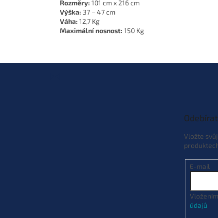
Rozměry:
101 cm x 216 cm
Výška:
37 – 47 cm
Váha:
12,7 Kg
Maximální nosnost:
150 Kg
Z
á
p
a
t
Odebírat
í
Vložte svů
produktec
E-mail
Vložením
údajů