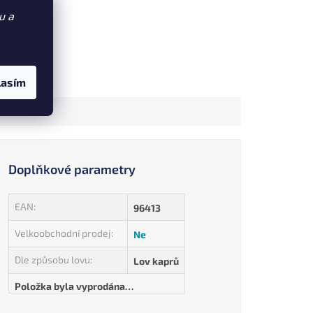
 pro
u a
třeb a
nění k
lasím
Doplňkové parametry
EAN
:
96413
Velkoobchodní prodej
:
Ne
Dle způsobu lovu
:
Lov kaprů
Položka byla vyprodána…