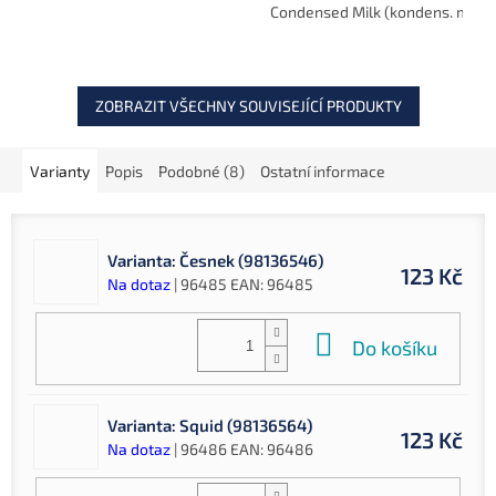
směsi firmy Mainline,
Condensed Milk (kondens. mléko
funguje celoročně.
skvěle se rozpouští ve
všech...
ZOBRAZIT VŠECHNY SOUVISEJÍCÍ PRODUKTY
Varianty
Popis
Podobné (8)
Ostatní informace
Varianta: Česnek (98136546)
123 Kč
Na dotaz
| 96485
EAN:
96485
Do košíku
Varianta: Squid (98136564)
123 Kč
Na dotaz
| 96486
EAN:
96486