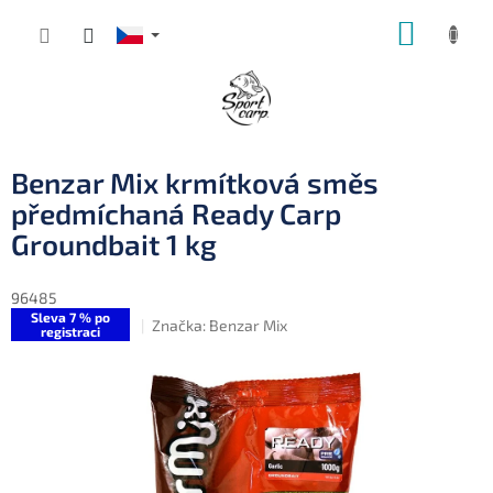
Přejít
NÁKUP
na
obsah
KOŠÍK
Benzar Mix krmítková směs
předmíchaná Ready Carp
Groundbait 1 kg
96485
Sleva 7 % po
Značka:
Benzar Mix
registraci