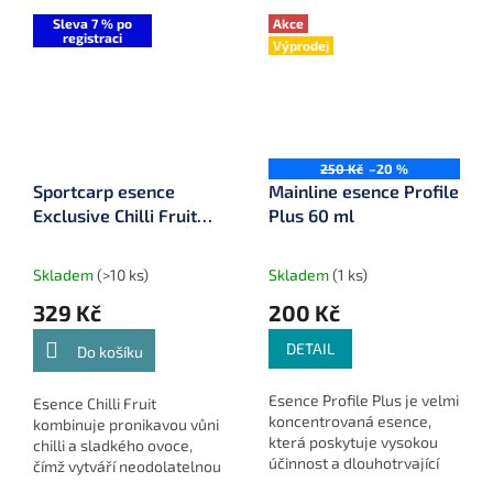
Sleva 7 % po
Akce
registraci
Výprodej
250 Kč
–20 %
Sportcarp esence
Mainline esence Profile
Exclusive Chilli Fruit
Plus 60 ml
100 ml
Skladem
(>10 ks)
Skladem
(1 ks)
329 Kč
200 Kč
DETAIL
Do košíku
Esence Profile Plus je velmi
Esence Chilli Fruit
koncentrovaná esence,
kombinuje pronikavou vůni
která poskytuje vysokou
chilli a sladkého ovoce,
účinnost a dlouhotrvající
čímž vytváří neodolatelnou
vůni. Ideální pro všechny
nástrahu pro kapry, která