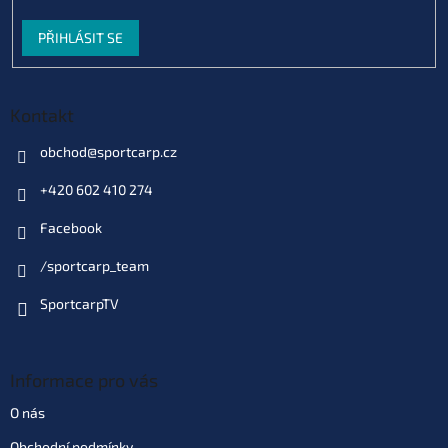
Do košíku
PŘIHLÁSIT SE
Varianta: Mango (98136592)
Skladem
(1 ks)
| 70709
EAN:
70709
123 Kč
Kontakt
Můžeme doručit do:
10.8.2026
obchod
@
sportcarp.cz
Do košíku
+420 602 410 274
Facebook
/sportcarp_team
SportcarpTV
Informace pro vás
O nás
Obchodní podmínky